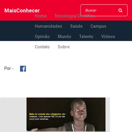
MaisConhecer
Home
Tecnologia Científica
Humanidades
Saúde
Campus
MaisConhecer
Opinião
Mundo
Talento
Vídeos
Contato
Sobre
Por
-
.