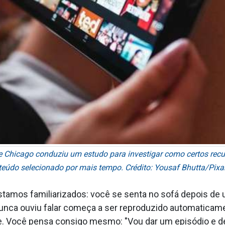
 Chicago conduziu um estudo para investigar como certos recur
eúdo selecionado por mais tempo. Crédito: Yousaf Bhutta/Pix
amos familiarizados: você se senta no sofá depois de um 
unca ouviu falar começa a ser reproduzido automaticamen
le. Você pensa consigo mesmo: "Vou dar um episódio e d