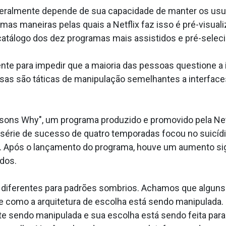
eralmente depende de sua capacidade de manter os usuá
umas maneiras pelas quais a Netflix faz isso é pré-visu
 um catálogo dos dez programas mais assistidos e pré-se
nte para impedir que a maioria das pessoas questione a
ssas são táticas de manipulação semelhantes a interfa
easons Why", um programa produzido e promovido pela Net
 A série de sucesso de quatro temporadas focou no suic
 Após o lançamento do programa, houve um aumento signi
dos.
 diferentes para padrões sombrios. Achamos que alguns
bre como a arquitetura de escolha está sendo manipulada.
nte sendo manipulada e sua escolha está sendo feita par