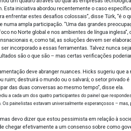
, criou um quadro através do qual as empresas tecnológi
. Esta iniciativa abordou recentemente o caso específico
a enfrentar estes desafios colossais”, disse Türk, “é o 
e numa ampla participação. “Uma das grandes preocupa
co no Norte global e nos ambientes de língua inglesa”, 
snacionais e, como tal, as soluções devem ser elaborad
 ser incorporado a essas ferramentas. Talvez nunca se
ltados são o que são – mas certas verificações poderi
lamentação deve abranger nuances. Hicks sugeriu que a m
 ruim; destruirá o mundo ou o salvará; o setor privado 
ipar das duas conversas ao mesmo tempo”, disse ela.
iu a cada um dos quatro participantes do painel que respondes
. Os painelistas estavam universalmente esperançosos – mas, p
, mas devo dizer que estou pessimista em relação à soc
 de chegar efetivamente a um consenso sobre como gove