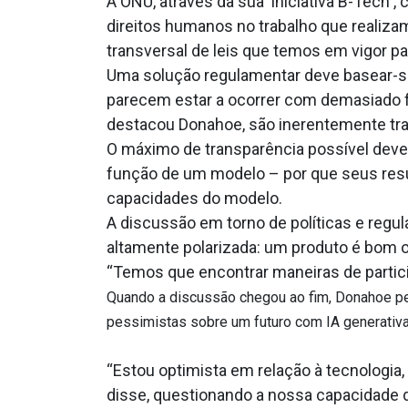
A ONU, através da sua iniciativa B-Tech 
direitos humanos no trabalho que realizam
transversal de leis que temos em vigor par
Uma solução regulamentar deve basear-s
parecem estar a ocorrer com demasiado fo
destacou Donahoe, são inerentemente tran
O máximo de transparência possível deve
função de um modelo – por que seus resu
capacidades do modelo.
A discussão em torno de políticas e regu
altamente polarizada: um produto é bom ou
“Temos que encontrar maneiras de partic
Quando a discussão chegou ao fim, Donahoe ped
pessimistas sobre um futuro com IA generativa
“Estou optimista em relação à tecnologia
disse, questionando a nossa capacidade