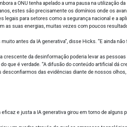
bora a ONU tenha apelado a uma pausa na utilização da 
manos, estes são precisamente os domínios onde os ava
s legais para setores como a segurança nacional e a apli
am as suas energias, muitas vezes com poucos resultad
ito antes da IA generativa”, disse Hicks. “E ainda não 
ma crescente da desinformação poderia levar as pessoas 
do que é verdade. “A difusão do conteúdo artificial dá c
mais desconfiarmos das evidências diante de nossos olhos
ficaz e justa a IA generativa girou em torno de alguns p