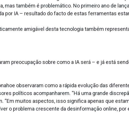
iva, mas também é problemático. No primeiro ano de lan
da por IA – resultado do facto de estas ferramentas est
icamente amigável desta tecnologia também representa o 
saram preocupação sobre como a IA será – e já está sen
Donahoe observaram como a rápida evolução das diferent
isores políticos acompanharem. “Há uma grande discrepâ
ian. “Em muitos aspectos, isso significa apenas que est
er o problema crescente da desinformação online, por ex