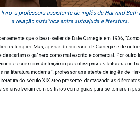
ivro, a professora assistente de inglês de Harvard Beth
a relação hista³rica entre autoajuda e literatura.
ecentemente que o best-seller de Dale Carnegie em 1936, "Como
todos os tempos. Mas, apesar do sucesso de Carnegie e de outro
 descartam o gaªnero como mal escrito e comercial. Por outro la
mento como uma distração improdutiva para os leitores que bus
na literatura moderna ", professor assistente de inglês de Harva
iteratura do século XIX atéo presente, destacando as diferentes
es se envolveram com os livros como guias para se tornarem pe