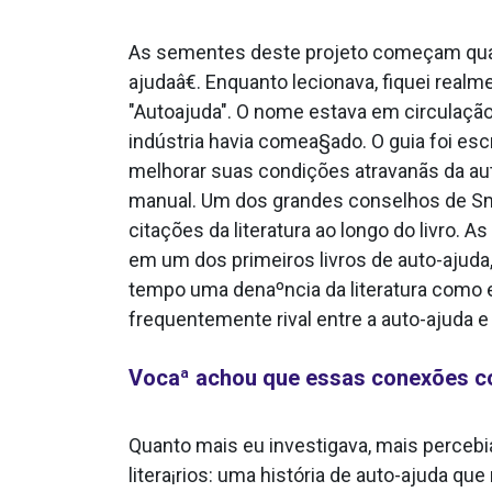
As sementes deste projeto começam quan
ajudaâ€. Enquanto lecionava, fiquei real
"Autoajuda". O nome estava em circulação
indústria havia comea§ado. O guia foi es
melhorar suas condições atravanãs da aut
manual. Um dos grandes conselhos de Smi
citações da literatura ao longo do livro.
em um dos primeiros livros de auto-ajuda,
tempo uma denaºncia da literatura como 
frequentemente rival entre a auto-ajuda e a
Vocaª achou que essas conexões co
Quanto mais eu investigava, mais percebi
litera¡rios: uma história de auto-ajuda q