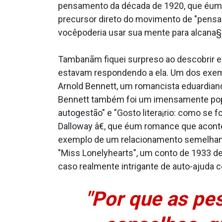
pensamento da década de 1920, que éuma f
precursor direto do movimento de "pensa
vocêpoderia usar sua mente para alcana§a
Tambanãm fiquei surpreso ao descobrir 
estavam respondendo a ela. Um dos exemp
Arnold Bennett, um romancista eduardiano 
Bennett também foi um imensamente popul
autogestão" e "Gosto litera¡rio: como se 
Dalloway â€, que éum romance que aconte
exemplo de um relacionamento semelhante
"Miss Lonelyhearts", um conto de 1933 
caso realmente intrigante de auto-ajuda 
"Por que as pe