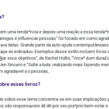
a?
tem uma tendaªncia e depois uma reação a essa tendaªn
amigos e influenciar pessoas" foi focado em como agrada
sava delas. Grande parte da auto-ajuda contemporâneaest
paµe ao indiva­duo. Exemplos desse estilo incluem livros
§ar seus objetivos", de Rachel Hollis, "Vocaª éum dura£
e Jen Sincero e "Solte a bola: realizando mais fazendo me
agrada¡vel a s pessoas,
bre esses livros?
te sobre esse tema concentra-se em suas implicações po
uos são responsa¡veis â€‹â€‹por seu pra³prio bem-estar e