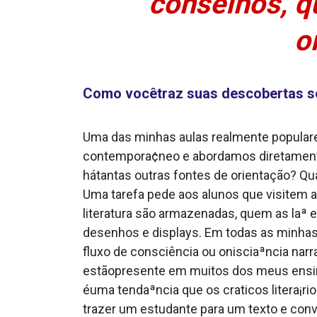
conselhos, q
o
Como vocêtraz suas descobertas sob
Uma das minhas aulas realmente populare
contempora¢neo e abordamos diretamente
hátantas outras fontes de orientação? Qua
Uma tarefa pede aos alunos que visitem a
literatura são armazenadas, quem as laª e 
desenhos e displays. Em todas as minhas 
fluxo de consciência ou onisciaªncia na
estãopresente em muitos dos meus ensinam
éuma tendaªncia que os cra­ticos litera¡
trazer um estudante para um texto e convi