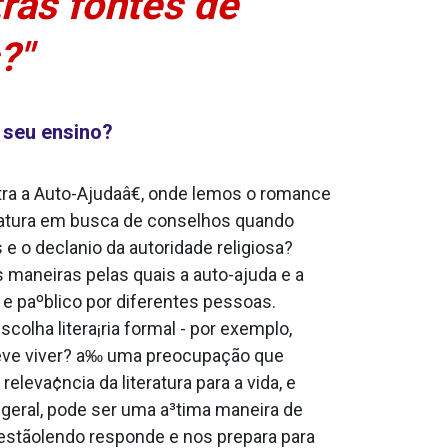
ras fontes de
?"
 seu ensino?
ra a Auto-Ajudaâ€, onde lemos o romance
atura em busca de conselhos quando
 o decla­nio da autoridade religiosa?
 maneiras pelas quais a auto-ajuda e a
o e paºblico por diferentes pessoas.
lha litera¡ria formal - por exemplo,
deve viver? a‰ uma preocupação que
eva¢ncia da literatura para a vida, e
 geral, pode ser uma a³tima maneira de
s estãolendo responde e nos prepara para