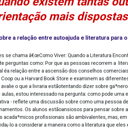
uando existem tantas out
rientação mais dispostas
re a relação entre autoajuda e literatura para o
s se chama â€œComo Viver: Quando a Literatura Encont
 perguntas como: Por que as pessoas recorrem a liter
l éa relação entre a ascensão dos conselhos comerciais e
 Coop ou a Harvard Book Store e examinem as diferentes
avalie o que a livraria estãotentando dizer sobre gaªner
aulas, estou interessado na pergunta: como pode uma esco
rrativa - reflete uma discussão sobre como uma pessoa 
entos. Os alunos estãoansiosos para pensar sobre a rel
rios acadaªmicos profissionais são ambivalentes, mas, em
da¡-lo a considerar a maneira como a literatura que ele