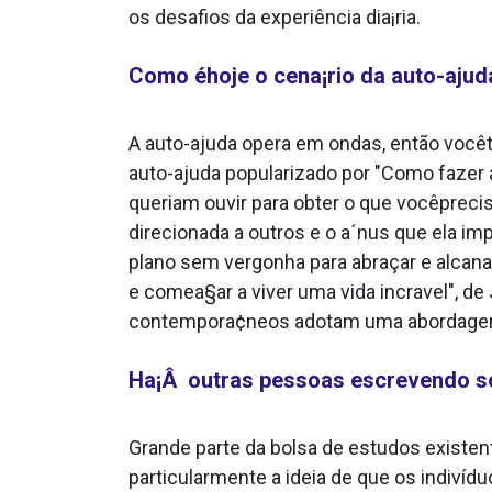
os desafios da experiência dia¡ria.
Como éhoje o cena¡rio da auto-ajud
A auto-ajuda opera em ondas, então você
auto-ajuda popularizado por "Como fazer 
queriam ouvir para obter o que vocêpreci
direcionada a outros e o a´nus que ela im
plano sem vergonha para abraçar e alcana
e comea§ar a viver uma vida incra­vel", d
contempora¢neos adotam uma abordagem 
Ha¡Â outras pessoas escrevendo so
Grande parte da bolsa de estudos existen
particularmente a ideia de que os indivíd