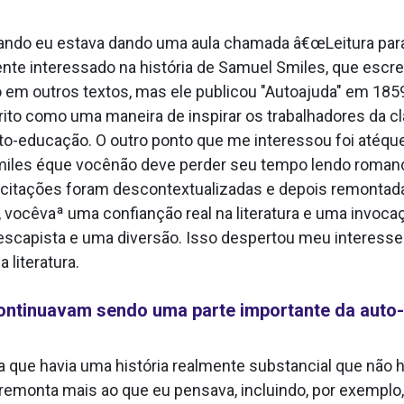
do eu estava dando uma aula chamada â€œLeitura para c
mente interessado na história de Samuel Smiles, que escr
 em outros textos, mas ele publicou "Autoajuda" em 185
crito como uma maneira de inspirar os trabalhadores da 
o-educação. O outro ponto que me interessou foi atéque
les éque vocênão deve perder seu tempo lendo romances 
 As citações foram descontextualizadas e depois remontad
 vocêvaª uma confianção real na literatura e uma invoca
escapista e uma diversão. Isso despertou meu interesse 
 literatura.
ntinuavam sendo uma parte importante da auto-
a que havia uma história realmente substancial que não 
ue remonta mais ao que eu pensava, incluindo, por exemplo