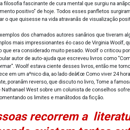
ilosofia fascinante de cura mental que surgiu na anãpo
mento positivo" de hoje. Todos esses panfletos surgir
r o que quisesse na vida atravanãs de visualização posit
exemplos dos chamados autores sanãrios que tiveram al
los mais impressionantes éo caso de Virginia Woolf, q
que era considerado muito pesado. Woolf o criticou por s
ar autor de auto-ajuda que escreveu livros como "Como 
formar". Woolf estava ciente desses livros, então me tor
ce em um aºnico dia, ao lado deâ€œ Como viver 24 horas 
, poranãm reverso, que discuto no livro, Tome a famosa
de Nathanael West sobre um colunista de conselhos sof
comentando os limites e manãtodos da ficção.
ssoas recorrem a literat