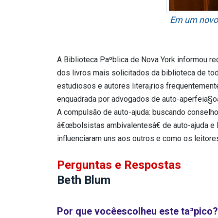
Em um novo l
A Biblioteca Paºblica de Nova York informou r
dos livros mais solicitados da biblioteca de 
estudiosos e autores litera¡rios frequentemente
enquadrada por advogados de auto-aperfeia§oa
A compulsão de auto-ajuda: buscando conselhos 
â€œbolsistas ambivalentesâ€ de auto-ajuda e l
influenciaram uns aos outros e como os leitor
Perguntas e Respostas
Beth Blum
Por que vocêescolheu este ta³pico?