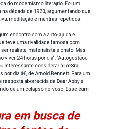
ca do modernismo litera¡rio. Foi um
am na década de 1920, argumentando que
iva, meditação e mantras repetidos.
gum encontro com a auto-ajuda e
ue teve uma rivalidade famosa com
er realista, materialista e chato. Mas
viver 24 horas por dia", "Autogestãoe
nou interessante considerar â€œSra.
por dia â€, de Arnold Bennett. Para um
 resposta aborrecida de Dear Abby a
rendo de um colapso nervoso. Esse éum
ura em busca de