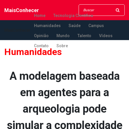
MaisConhecer
Home
Tecnologia Científica
Humanidades
Saúde
Campus
MaisConhecer
Opinião
Mundo
Talento
Vídeos
Contato
Sobre
Humanidades
A modelagem baseada
em agentes para a
arqueologia pode
simular a complexidade