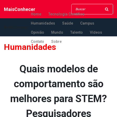
MaisConhecer
Home
Tecnologia Científica
Humanidades
Saúde
Campus
MaisConhecer
Opinião
Mundo
Talento
Vídeos
Contato
Sobre
Humanidades
Quais modelos de
comportamento são
melhores para STEM?
Pesquisadores