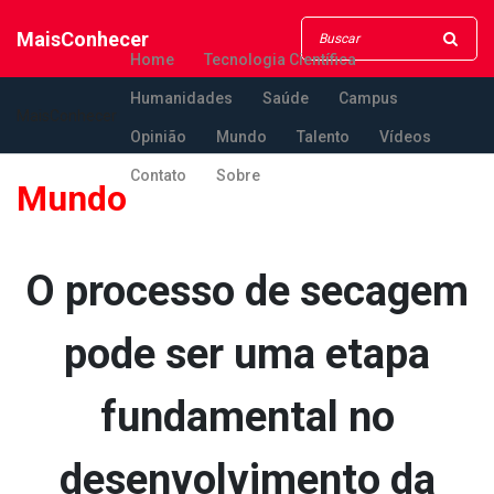
MaisConhecer
Home
Tecnologia Científica
Humanidades
Saúde
Campus
MaisConhecer
Opinião
Mundo
Talento
Vídeos
Contato
Sobre
Mundo
O processo de secagem
pode ser uma etapa
fundamental no
desenvolvimento da