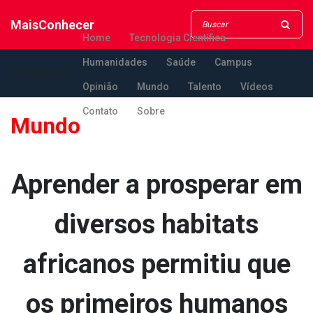
MaisConhecer
Home
Tecnologia Científica
Humanidades
Saúde
Campus
MaisConhecer
Opinião
Mundo
Talento
Vídeos
Contato
Sobre
Mundo
Aprender a prosperar em
diversos habitats
africanos permitiu que
os primeiros humanos