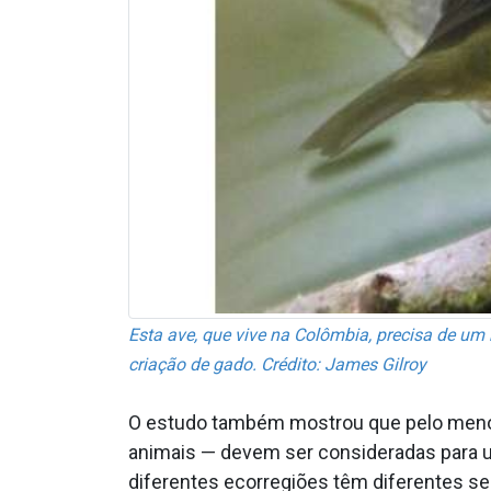
Esta ave, que vive na Colômbia, precisa de um 
criação de gado. Crédito: James Gilroy
O estudo também mostrou que pelo menos 
animais — devem ser consideradas para um
diferentes ecorregiões têm diferentes sen