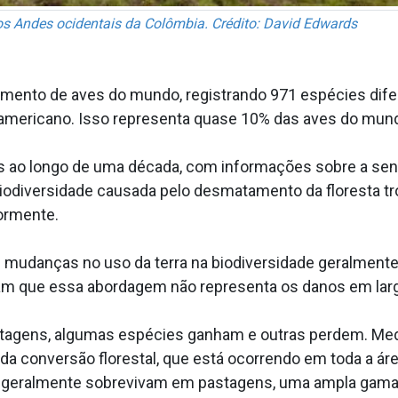
nos Andes ocidentais da Colômbia. Crédito: David Edwards
amento de aves do mundo, registrando 971 espécies dife
-americano. Isso representa quase 10% das aves do mun
s ao longo de uma década, com informações sobre a sen
 biodiversidade causada pelo desmatamento da floresta t
ormente.
 mudanças no uso da terra na biodiversidade geralmente
am que essa abordagem não representa os danos em larg
tagens, algumas espécies ganham e outras perdem. Medi
a da conversão florestal, que está ocorrendo em toda a ár
geralmente sobrevivam em pastagens, uma ampla gama d