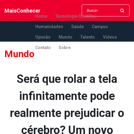
MaisConhecer
Home
Tecnologia Científica
Humanidades
Saúde
Campus
MaisConhecer
Opinião
Mundo
Talento
Vídeos
Contato
Sobre
Mundo
Será que rolar a tela
infinitamente pode
realmente prejudicar o
cérebro? Um novo