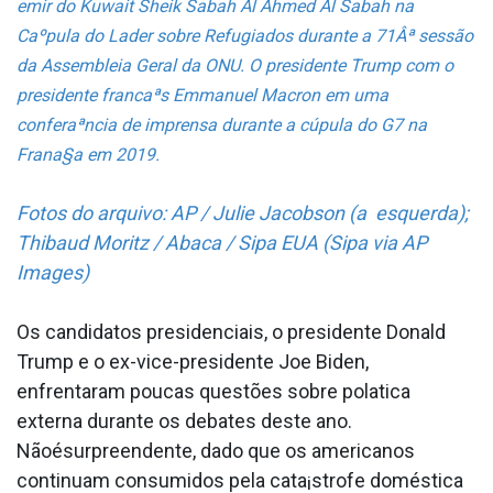
emir do Kuwait Sheik Sabah Al Ahmed Al Sabah na
Caºpula do La­der sobre Refugiados durante a 71Âª sessão
da Assembleia Geral da ONU. O presidente Trump com o
presidente francaªs Emmanuel Macron em uma
conferaªncia de imprensa durante a cúpula do G7 na
Frana§a em 2019.
Fotos do arquivo: AP / Julie Jacobson (a esquerda);
Thibaud Moritz / Abaca / Sipa EUA (Sipa via AP
Images)
Os candidatos presidenciais, o presidente Donald
Trump e o ex-vice-presidente Joe Biden,
enfrentaram poucas questões sobre pola­tica
externa durante os debates deste ano.
Nãoésurpreendente, dado que os americanos
continuam consumidos pela cata¡strofe doméstica