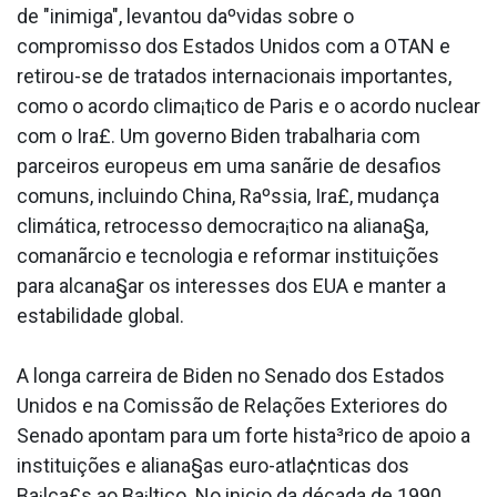
de "inimiga", levantou daºvidas sobre o
compromisso dos Estados Unidos com a OTAN e
retirou-se de tratados internacionais importantes,
como o acordo clima¡tico de Paris e o acordo nuclear
com o Ira£. Um governo Biden trabalharia com
parceiros europeus em uma sanãrie de desafios
comuns, incluindo China, Raºssia, Ira£, mudança
climática, retrocesso democra¡tico na aliana§a,
comanãrcio e tecnologia e reformar instituições
para alcana§ar os interesses dos EUA e manter a
estabilidade global.
A longa carreira de Biden no Senado dos Estados
Unidos e na Comissão de Relações Exteriores do
Senado apontam para um forte hista³rico de apoio a
instituições e aliana§as euro-atla¢nticas dos
Ba¡lca£s ao Ba¡ltico. No ini­cio da década de 1990,