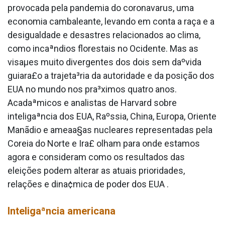
provocada pela pandemia do coronava­rus, uma
economia cambaleante, levando em conta a raça e a
desigualdade e desastres relacionados ao clima,
como incaªndios florestais no Ocidente. Mas as
visaµes muito divergentes dos dois sem daºvida
guiara£o a trajeta³ria da autoridade e da posição dos
EUA no mundo nos pra³ximos quatro anos.
Acadaªmicos e analistas de Harvard sobre
inteligaªncia dos EUA, Raºssia, China, Europa, Oriente
Manãdio e ameaa§as nucleares representadas pela
Coreia do Norte e Ira£ olham para onde estamos
agora e consideram como os resultados das
eleições podem alterar as atuais prioridades,
relações e dina¢mica de poder dos EUA .
Inteligaªncia americana