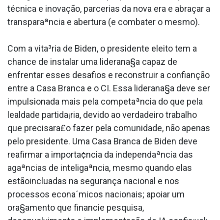
técnica e inovação, parcerias da nova era e abraçar a
transparaªncia e abertura (e combater o mesmo).
Com a vita³ria de Biden, o presidente eleito tem a
chance de instalar uma liderana§a capaz de
enfrentar esses desafios e reconstruir a confianção
entre a Casa Branca e o CI. Essa liderana§a deve ser
impulsionada mais pela competaªncia do que pela
lealdade partida¡ria, devido ao verdadeiro trabalho
que precisara£o fazer pela comunidade, não apenas
pelo presidente. Uma Casa Branca de Biden deve
reafirmar a importa¢ncia da independaªncia das
agaªncias de inteligaªncia, mesmo quando elas
estãoinclua­das na segurança nacional e nos
processos econa´micos nacionais; apoiar um
ora§amento que financie pesquisa,