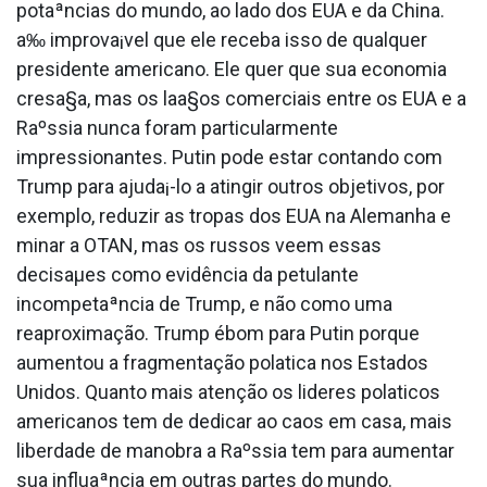
potaªncias do mundo, ao lado dos EUA e da China.
a‰ improva¡vel que ele receba isso de qualquer
presidente americano. Ele quer que sua economia
cresa§a, mas os laa§os comerciais entre os EUA e a
Raºssia nunca foram particularmente
impressionantes. Putin pode estar contando com
Trump para ajuda¡-lo a atingir outros objetivos, por
exemplo, reduzir as tropas dos EUA na Alemanha e
minar a OTAN, mas os russos veem essas
decisaµes como evidência da petulante
incompetaªncia de Trump, e não como uma
reaproximação. Trump ébom para Putin porque
aumentou a fragmentação pola­tica nos Estados
Unidos. Quanto mais atenção os lideres pola­ticos
americanos tem de dedicar ao caos em casa, mais
liberdade de manobra a Raºssia tem para aumentar
sua influaªncia em outras partes do mundo.