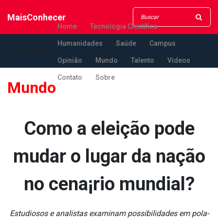
MaisConhecer
Home
Tecnologia Científica
Humanidades
Saúde
Campus
MaisConhecer
Opinião
Mundo
Talento
Vídeos
Contato
Sobre
Mundo
Como a eleição pode
mudar o lugar da nação
no cena¡rio mundial?
Estudiosos e analistas examinam possibilidades em pola­