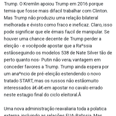
Trump. O Kremlin apoiou Trump em 2016 porque
temia que fosse mais difa­cil trabalhar com Clinton.
Mas Trump não produziu uma relação bilateral
melhorada e évisto como fraco e ineficaz. Claro, isso
pode significar que ele émais fa¡cil de manipular. Se
houver uma chance decente de Trump perder a
eleição - e vocêpode apostar que a Raºssia
estãoseguindo os modelos 538 de Nate Silver tão de
perto quanto nos- Putin não vera¡ vantagem em
conceder favores a Trump. Trump ainda espera por
um anaºncio de pré-eleição estendendo o novo
tratado START, mas os russos não estãomuito
interessados â€‹â€‹em apostar no cavalo errado
neste esta¡gio final do ciclo eleitoral.Â
Uma nova administração reavaliaria toda a pola­tica
externa, incluindo as relações EUA-Raºssia. Mas