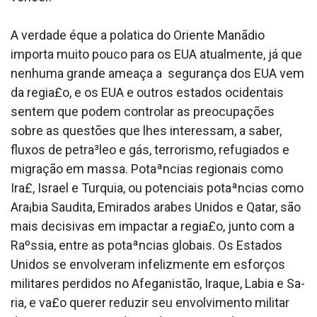
A verdade éque a pola­tica do Oriente Manãdio
importa muito pouco para os EUA atualmente, já que
nenhuma grande ameaça a segurança dos EUA vem
da regia£o, e os EUA e outros estados ocidentais
sentem que podem controlar as preocupações
sobre as questões que lhes interessam, a saber,
fluxos de petra³leo e gás, terrorismo, refugiados e
migração em massa. Potaªncias regionais como
Ira£, Israel e Turquia, ou potenciais potaªncias como
Ara¡bia Saudita, Emirados arabes Unidos e Qatar, são
mais decisivas em impactar a regia£o, junto com a
Raºssia, entre as potaªncias globais. Os Estados
Unidos se envolveram infelizmente em esforços
militares perdidos no Afeganistão, Iraque, La­bia e Sa­
ria, e va£o querer reduzir seu envolvimento militar