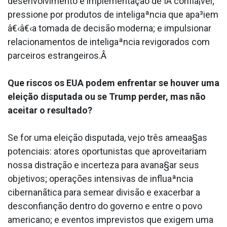
desenvolvimento e implementação de IA confia¡vel;
pressione por produtos de inteligaªncia que apa³iem
â€‹â€‹a tomada de decisão moderna; e impulsionar
relacionamentos de inteligaªncia revigorados com
parceiros estrangeiros.Â
Que riscos os EUA podem enfrentar se houver uma
eleição disputada ou se Trump perder, mas não
aceitar o resultado?
Se for uma eleição disputada, vejo três ameaa§as
potenciais: atores oportunistas que aproveitariam
nossa distração e incerteza para avana§ar seus
objetivos; operações intensivas de influaªncia
cibernanãtica para semear divisão e exacerbar a
desconfianção dentro do governo e entre o povo
americano; e eventos imprevistos que exigem uma