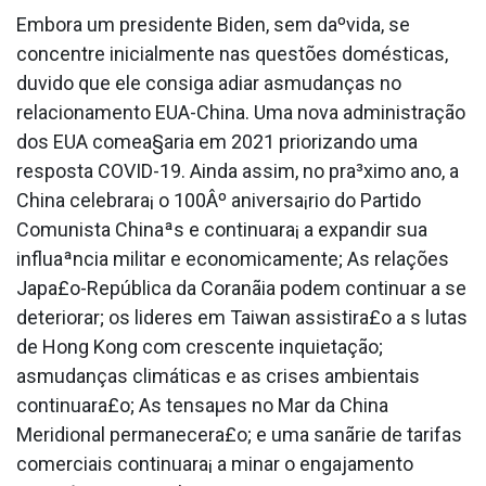
Embora um presidente Biden, sem daºvida, se
concentre inicialmente nas questões domésticas,
duvido que ele consiga adiar asmudanças no
relacionamento EUA-China. Uma nova administração
dos EUA comea§aria em 2021 priorizando uma
resposta COVID-19. Ainda assim, no pra³ximo ano, a
China celebrara¡ o 100Âº aniversa¡rio do Partido
Comunista Chinaªs e continuara¡ a expandir sua
influaªncia militar e economicamente; As relações
Japa£o-República da Coranãia podem continuar a se
deteriorar; os lideres em Taiwan assistira£o a s lutas
de Hong Kong com crescente inquietação;
asmudanças climáticas e as crises ambientais
continuara£o; As tensaµes no Mar da China
Meridional permanecera£o; e uma sanãrie de tarifas
comerciais continuara¡ a minar o engajamento