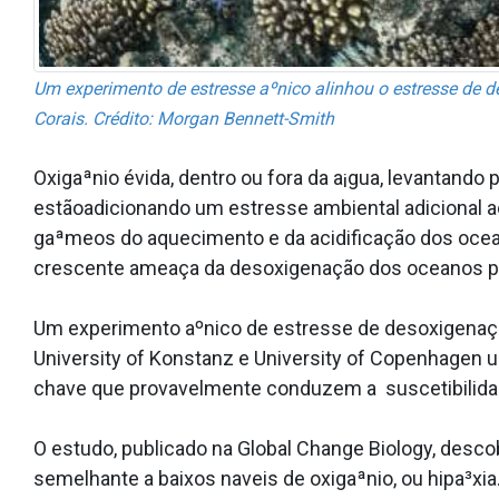
Um experimento de estresse aºnico alinhou o estresse de de
Corais. Crédito: Morgan Bennett-Smith
Oxigaªnio évida, dentro ou fora da a¡gua, levantand
estãoadicionando um estresse ambiental adicional ao
gaªmeos do aquecimento e da acidificação dos oce
crescente ameaça da desoxigenação dos oceanos pode
Um experimento aºnico de estresse de desoxigenaçã
University of Konstanz e University of Copenhagen
chave que provavelmente conduzem a suscetibilida
O estudo, publicado na Global Change Biology, desc
semelhante a baixos na­veis de oxigaªnio, ou hipa³xi