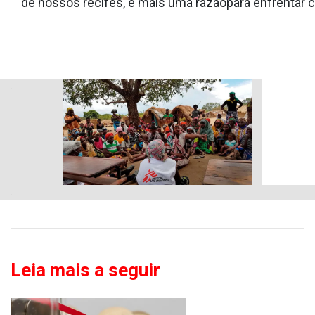
de nossos recifes, e mais uma razãopara enfrentar c
.
.
Leia mais a seguir