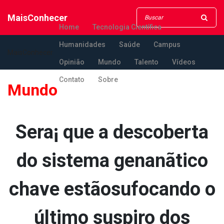
MaisConhecer
Home
Tecnologia Científica
Humanidades
Saúde
Campus
MaisConhecer
Opinião
Mundo
Talento
Vídeos
Contato
Sobre
Mundo
Sera¡ que a descoberta
do sistema genanãtico
chave estãosufocando o
último suspiro dos