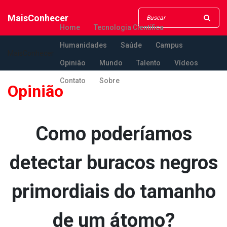
MaisConhecer
Home
Tecnologia Científica
Humanidades
Saúde
Campus
MaisConhecer
Opinião
Mundo
Talento
Vídeos
Contato
Sobre
Opinião
Como poderíamos
detectar buracos negros
primordiais do tamanho
de um átomo?