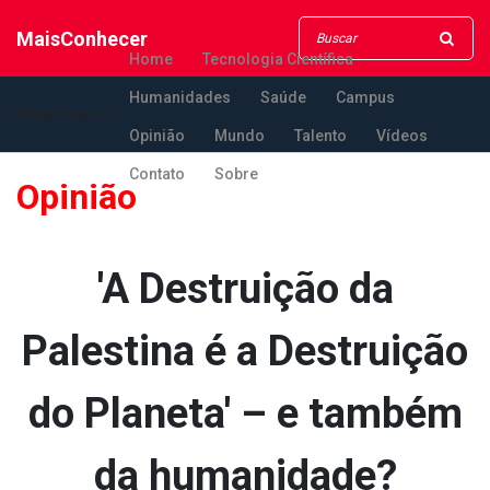
MaisConhecer
Home
Tecnologia Científica
Humanidades
Saúde
Campus
MaisConhecer
Opinião
Mundo
Talento
Vídeos
Contato
Sobre
Opinião
'A Destruição da
Palestina é a Destruição
do Planeta' – e também
da humanidade?