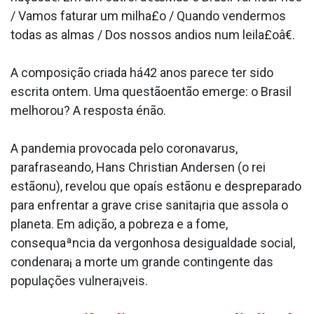
/ Vamos faturar um milha£o / Quando vendermos
todas as almas / Dos nossos a­ndios num leila£oâ€.
A composição criada há42 anos parece ter sido
escrita ontem. Uma questãoentão emerge: o Brasil
melhorou? A resposta énão.
A pandemia provocada pelo coronava­rus,
parafraseando, Hans Christian Andersen (o rei
estãonu), revelou que opaís estãonu e despreparado
para enfrentar a grave crise sanita¡ria que assola o
planeta. Em adição, a pobreza e a fome,
consequaªncia da vergonhosa desigualdade social,
condenara¡ a morte um grande contingente das
populações vulnera¡veis.