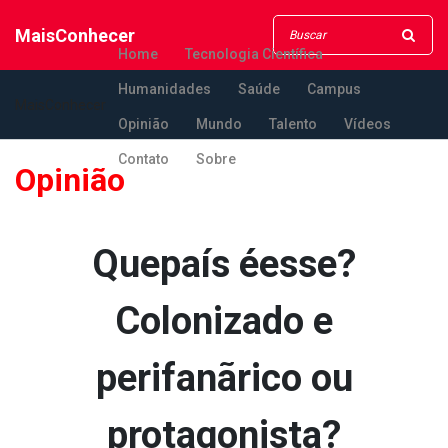
MaisConhecer
Home
Tecnologia Científica
Humanidades
Saúde
Campus
MaisConhecer
Opinião
Mundo
Talento
Vídeos
Contato
Sobre
Opinião
Quepaís éesse?
Colonizado e
perifanãrico ou
protagonista?