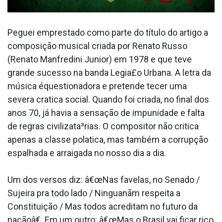
Peguei emprestado como parte do tí­tulo do artigo a
composição musical criada por Renato Russo
(Renato Manfredini Junior) em 1978 e que teve
grande sucesso na banda Legia£o Urbana. A letra da
música équestionadora e pretende tecer uma
severa cra­tica social. Quando foi criada, no final dos
anos 70, já havia a sensação de impunidade e falta
de regras civilizata³rias. O compositor não critica
apenas a classe pola­tica, mas também a corrupção
espalhada e arraigada no nosso dia a dia.
Um dos versos diz: â€œNas favelas, no Senado /
Sujeira pra todo lado / Ninguanãm respeita a
Constituição / Mas todos acreditam no futuro da
naçãoâ€. Em um outro: â€œMas o Brasil vai ficar rico