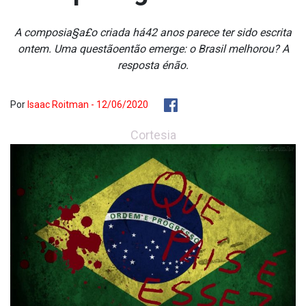
A composia§a£o criada há42 anos parece ter sido escrita
ontem. Uma questãoentão emerge: o Brasil melhorou? A
resposta énão.
Por
Isaac Roitman - 12/06/2020
Cortesia