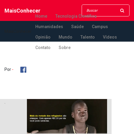
MaisConhecer
Home
Tecnologia Científica
Humanidades
Saúde
Campus
MaisConhecer
Opinião
Mundo
Talento
Vídeos
Contato
Sobre
Por
-
.