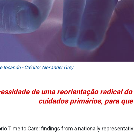
 tocando - Crédito: Alexander Grey
ecessidade de uma reorientação radical d
cuidados primários, para que
io Time to Care: findings from a nationally representativ