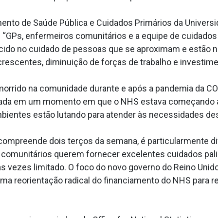
mento de Saúde Pública e Cuidados Primários da Univers
se: “GPs, enfermeiros comunitários e a equipe de cuidad
ido no cuidado de pessoas que se aproximam e estão no
rescentes, diminuição de forças de trabalho e investim
orrido na comunidade durante e após a pandemia da CO
izada em um momento em que o NHS estava começando a s
bientes estão lutando para atender às necessidades des
 compreende dois terços da semana, é particularmente dif
 comunitários querem fornecer excelentes cuidados palia
as vezes limitado. O foco do novo governo do Reino Uni
uma reorientação radical do financiamento do NHS para r