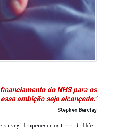
o financiamento do NHS para os
 essa ambição seja alcançada."
Stephen Barclay
e survey of experience on the end of life