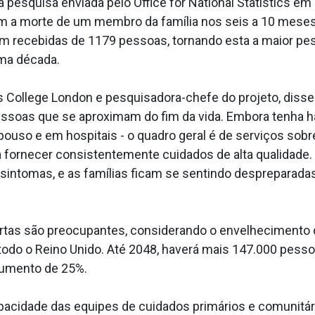
 pesquisa enviada pelo Office for National Statistics 
am a morte de um membro da família nos seis a 10 meses
am recebidas de 1179 pessoas, tornando esta a maior pe
uma década.
s College London e pesquisadora-chefe do projeto, disse
pessoas que se aproximam do fim da vida. Embora tenha 
ouso e em hospitais - o quadro geral é de serviços sob
 fornecer consistentemente cuidados de alta qualidade.
sintomas, e as famílias ficam se sentindo despreparada
tas são preocupantes, considerando o envelhecimento 
odo o Reino Unido. Até 2048, haverá mais 147.000 pesso
aumento de 25%.
cidade das equipes de cuidados primários e comunitári