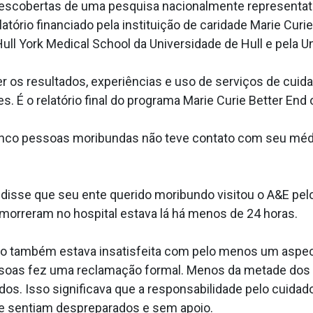
escobertas de uma pesquisa nacionalmente representativ
latório financiado pela instituição de caridade Marie Curi
ull York Medical School da Universidade de Hull e pela 
 os resultados, experiências e uso de serviços de cuid
es. É o relatório final do programa Marie Curie Better End o
inco pessoas moribundas não teve contato com seu médi
disse que seu ente querido moribundo visitou o A&E pe
morreram no hospital estava lá há menos de 24 horas.
do também estava insatisfeita com pelo menos um aspe
ssoas fez uma reclamação formal. Menos da metade dos 
os. Isso significava que a responsabilidade pelo cuidad
se sentiam despreparados e sem apoio.