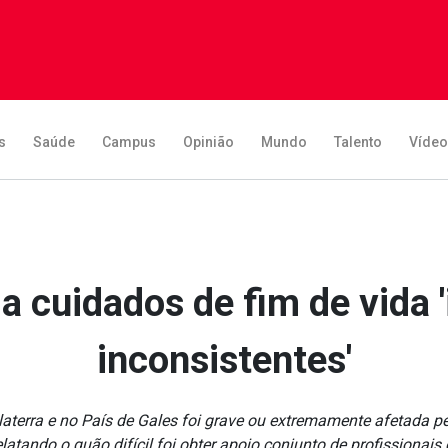
s
Saúde
Campus
Opinião
Mundo
Talento
Víde
a cuidados de fim de vida '
inconsistentes'
terra e no País de Gales foi grave ou extremamente afetada p
latando o quão difícil foi obter apoio conjunto de profissionais 