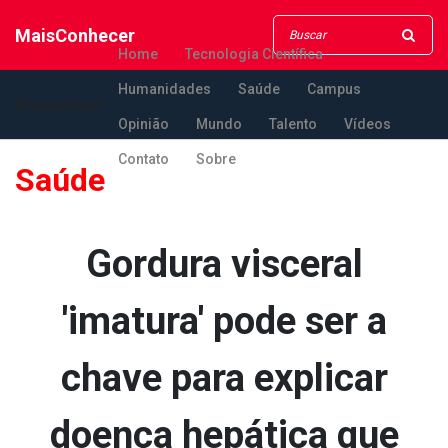
MaisConhecer
Home
Tecnologia Científica
Humanidades
Saúde
Campus
MaisConhecer
Opinião
Mundo
Talento
Vídeos
Contato
Sobre
Saúde
Gordura visceral
'imatura' pode ser a
chave para explicar
doença hepática que