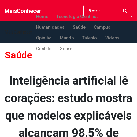
MaisConhecer
Home
Tecnologia Científica
Humanidades
Saúde
Campus
MaisConhecer
Opinião
Mundo
Talento
Vídeos
Contato
Sobre
Saúde
Inteligência artificial lê
corações: estudo mostra
que modelos explicáveis
alcançam 98,5% de