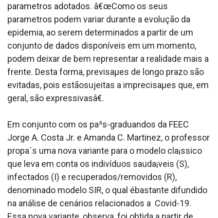
parametros adotados. â€œComo os seus
parametros podem variar durante a evolução da
epidemia, ao serem determinados a partir de um
conjunto de dados disponí­veis em um momento,
podem deixar de bem representar a realidade mais a
frente. Desta forma, previsaµes de longo prazo são
evitadas, pois estãosujeitas a imprecisaµes que, em
geral, são expressivasâ€.
Em conjunto com os pa³s-graduandos da FEEC
Jorge A. Costa Jr. e Amanda C. Martinez, o professor
propa´s uma nova variante para o modelo cla¡ssico
que leva em conta os indivíduos sauda¡veis (S),
infectados (I) e recuperados/removidos (R),
denominado modelo SIR, o qual ébastante difundido
na análise de cenários relacionados a Covid-19.
Essa nova variante, observa, foi obtida a partir de