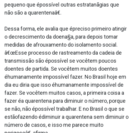
pequeno que épossí­vel outras estratanãgias que
não são a quarentenaâ€.
Dessa forma, ele avalia que épreciso primeiro atingir
o decrescimento da doena§a, para depois tomar
medidas de afrouxamento do isolamento social.
â€œEsse processo de rastreamento da cadeia de
transmissão são épossí­vel se vocêtem poucos
doentes de partida. Se vocêtem muitos doentes
éhumanamente impossí­vel fazer. No Brasil hoje em
dia eu diria que isso éhumanamente impossí­vel de
fazer. Se vocêtem muitos casos, a primeira coisa a
fazer éa quarentena para diminuir o número, porque
se não, não épossí­vel trabalhar. E no Brasil o que se
estãofazendo édiminuir a quarentena sem diminuir o
número de casos, e isso me parece muito
perigosoâ€, afirma.