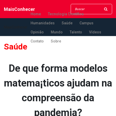
MaisConhecer
Home
Tecnologia Científica
Humanidades
Saúde
Campus
MaisConhecer
Opinião
Mundo
Talento
Vídeos
Contato
Sobre
Saúde
De que forma modelos
matema¡ticos ajudam na
compreensão da
pandemia?