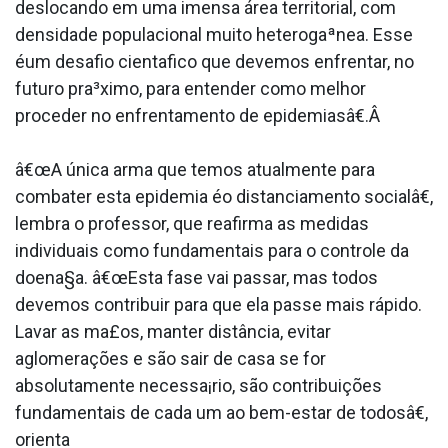
deslocando em uma imensa área territorial, com
densidade populacional muito heterogaªnea. Esse
éum desafio cienta­fico que devemos enfrentar, no
futuro pra³ximo, para entender como melhor
proceder no enfrentamento de epidemiasâ€.Â
â€œA única arma que temos atualmente para
combater esta epidemia éo distanciamento socialâ€,
lembra o professor, que reafirma as medidas
individuais como fundamentais para o controle da
doena§a. â€œEsta fase vai passar, mas todos
devemos contribuir para que ela passe mais rápido.
Lavar as ma£os, manter distância, evitar
aglomerações e são sair de casa se for
absolutamente necessa¡rio, são contribuições
fundamentais de cada um ao bem-estar de todosâ€,
orienta