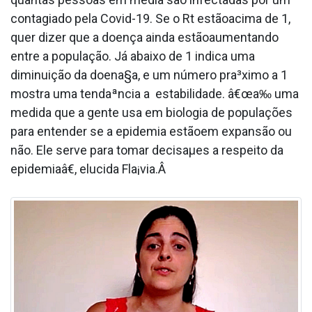
contagiado pela Covid-19. Se o Rt estãoacima de 1,
quer dizer que a doença ainda estãoaumentando
entre a população. Já abaixo de 1 indica uma
diminuição da doena§a, e um número pra³ximo a 1
mostra uma tendaªncia a estabilidade. â€œa‰ uma
medida que a gente usa em biologia de populações
para entender se a epidemia estãoem expansão ou
não. Ele serve para tomar decisaµes a respeito da
epidemiaâ€, elucida Fla¡via.Â