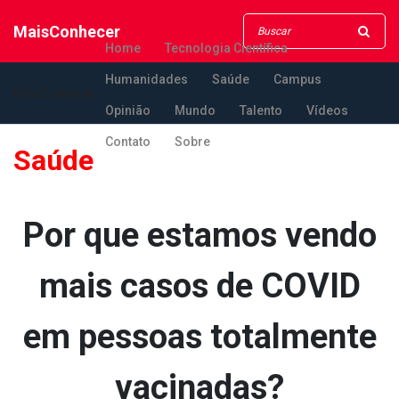
MaisConhecer
Home
Tecnologia Científica
Humanidades
Saúde
Campus
MaisConhecer
Opinião
Mundo
Talento
Vídeos
Contato
Sobre
Saúde
Por que estamos vendo
mais casos de COVID
em pessoas totalmente
vacinadas?