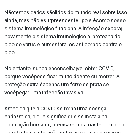
Nãotemos dados sãolidos do mundo real sobre isso
ainda, mas não ésurpreendente , pois écomo nosso
sistema imunológico funciona. A infecção expora¡
novamente o sistema imunológico a protea­na do
pico do va­rus e aumentara¡ os anticorpos contra o
pico.
No entanto, nunca éaconselha¡vel obter COVID,
porque vocêpode ficar muito doente ou morrer. A
proteção extra éapenas um forro de prata se
vocêpegar uma infecção invasiva.
Amedida que a COVID se torna uma doença
endaªmica, o que significa que se instala na
população humana , precisaremos manter um olho
constante na interação entre as vacinas e o va­rus.