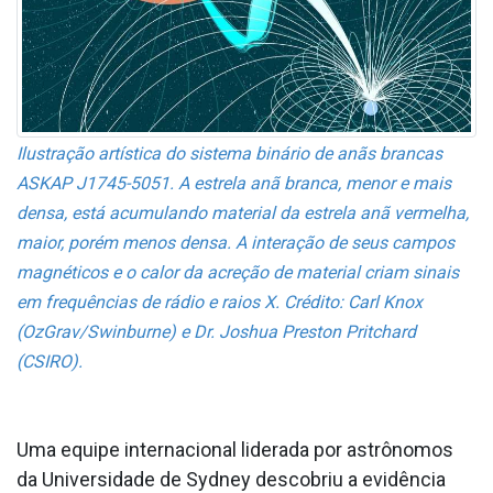
Ilustração artística do sistema binário de anãs brancas
ASKAP J1745-5051. A estrela anã branca, menor e mais
densa, está acumulando material da estrela anã vermelha,
maior, porém menos densa. A interação de seus campos
magnéticos e o calor da acreção de material criam sinais
em frequências de rádio e raios X. Crédito: Carl Knox
(OzGrav/Swinburne) e Dr. Joshua Preston Pritchard
(CSIRO).
Uma equipe internacional liderada por astrônomos
da Universidade de Sydney descobriu a evidência