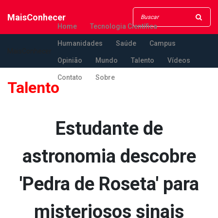
MaisConhecer
Home
Tecnologia Científica
Humanidades
Saúde
Campus
MaisConhecer
Opinião
Mundo
Talento
Vídeos
Contato
Sobre
Talento
Estudante de
astronomia descobre
'Pedra de Roseta' para
misteriosos sinais