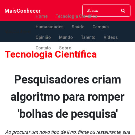
MaisConhecer
Home
Tecnologia Científica
Humanidades
Saúde
Campus
MaisConhecer
Opinião
Mundo
Talento
Vídeos
Contato
Sobre
Tecnologia Científica
Pesquisadores criam
algoritmo para romper
'bolhas de pesquisa'
Ao procurar um novo tipo de livro, filme ou restaurante, sua