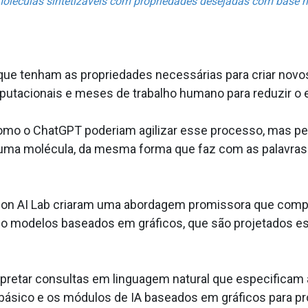
 moléculas sintetizáveis com propriedades desejadas com base 
ue tenham as propriedades necessárias para criar novo
utacionais e meses de trabalho humano para reduzir o 
mo o ChatGPT poderiam agilizar esse processo, mas per
uma molécula, da mesma forma que faz com as palavras
son AI Lab criaram uma abordagem promissora que com
 modelos baseados em gráficos, que são projetados esp
rpretar consultas em linguagem natural que especificam
ásico e os módulos de IA baseados em gráficos para proje