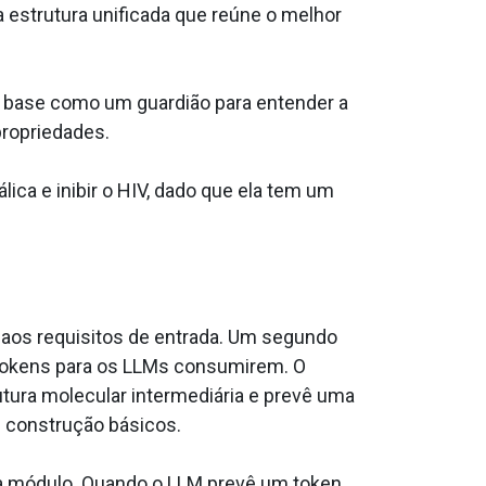
strutura unificada que reúne o melhor
M base como um guardião para entender a
ropriedades.
ca e inibir o HIV, dado que ela tem um
 aos requisitos de entrada. Um segundo
m tokens para os LLMs consumirem. O
tura molecular intermediária e prevê uma
e construção básicos.
da módulo. Quando o LLM prevê um token