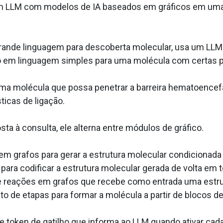
LLM com modelos de IA baseados em gráficos em uma e
 grande linguagem para descoberta molecular, usa um LL
o em linguagem simples para uma molécula com certas p
ma molécula que possa penetrar a barreira hematoencefáli
ticas de ligação.
a à consulta, ele alterna entre módulos de gráfico.
m grafos para gerar a estrutura molecular condicionada
 para codificar a estrutura molecular gerada de volta e
e reações em grafos que recebe como entrada uma estru
to de etapas para formar a molécula a partir de blocos d
e token de gatilho que informa ao LLM quando ativar ca