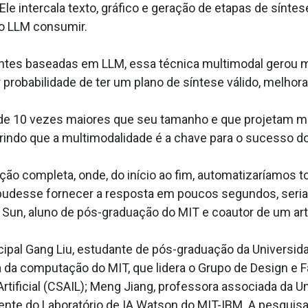
Ele intercala texto, gráfico e geração de etapas de sínte
o LLM consumir.
tes baseadas em LLM, essa técnica multimodal gerou 
 probabilidade de ter um plano de síntese válido, melhor
e 10 vezes maiores que seu tamanho e que projetam mo
indo que a multimodalidade é a chave para o sucesso d
ão completa, onde, do início ao fim, automatizaríamos 
pudesse fornecer a resposta em poucos segundos, ser
Sun, aluno de pós-graduação do MIT e coautor de um art
cipal Gang Liu, estudante de pós-graduação da Universi
ia da computação do MIT, que lidera o Grupo de Design e 
rtificial (CSAIL); Meng Jiang, professora associada da U
rente do Laboratório de IA Watson do MIT-IBM. A pesquis