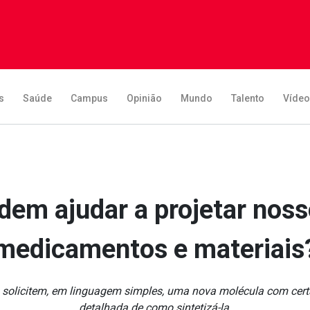
s
Saúde
Campus
Opinião
Mundo
Talento
Víde
em ajudar a projetar nos
medicamentos e materiais
 solicitem, em linguagem simples, uma nova molécula com cert
detalhada de como sintetizá-la.