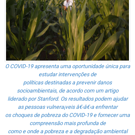
O COVID-19 apresenta uma oportunidade única para
estudar intervenções de
políticas destinadas a prevenir danos
socioambientais, de acordo com um artigo
liderado por Stanford. Os resultados podem ajudar
as pessoas vulnera¡veis â€‹â€‹a enfrentar
os choques de pobreza do COVID-19 e fornecer uma
compreensão mais profunda de
como e onde a pobreza e a degradação ambiental