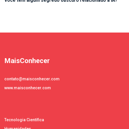
Você tem algum segredo obscuro relacionado à IA?
MaisConhecer
contato@maisconhecer.com
www.maisconhecer.com
Tecnologia Científica
Humanidades