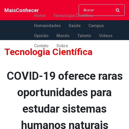
MaisConhecer
Home
Tecnologia Científica
Humanidades
Saúde
Campus
MaisConhecer
Opinião
Mundo
Talento
Vídeos
Contato
Sobre
Tecnologia Científica
COVID-19 oferece raras
oportunidades para
estudar sistemas
humanos naturais