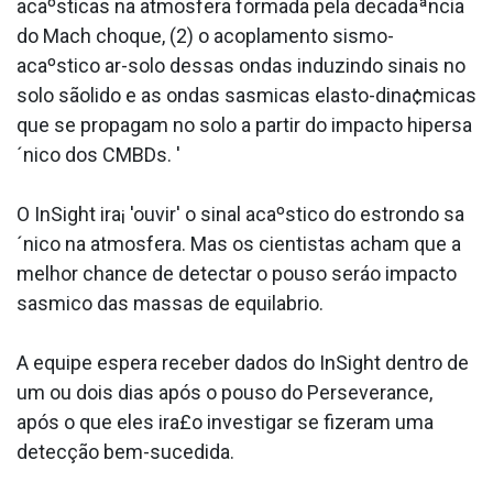
acaºsticas na atmosfera formada pela decadaªncia
do Mach choque, (2) o acoplamento sismo-
acaºstico ar-solo dessas ondas induzindo sinais no
solo sãolido e as ondas sa­smicas elasto-dina¢micas
que se propagam no solo a partir do impacto hipersa
´nico dos CMBDs. '
O InSight ira¡ 'ouvir' o sinal acaºstico do estrondo sa
´nico na atmosfera. Mas os cientistas acham que a
melhor chance de detectar o pouso seráo impacto
sa­smico das massas de equila­brio.
A equipe espera receber dados do InSight dentro de
um ou dois dias após o pouso do Perseverance,
após o que eles ira£o investigar se fizeram uma
detecção bem-sucedida.