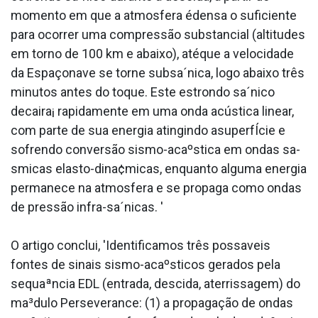
momento em que a atmosfera édensa o suficiente
para ocorrer uma compressão substancial (altitudes
em torno de 100 km e abaixo), atéque a velocidade
da Espaçonave se torne subsa´nica, logo abaixo três
minutos antes do toque. Este estrondo sa´nico
decaira¡ rapidamente em uma onda acústica linear,
com parte de sua energia atingindo asuperfÍcie e
sofrendo conversão sismo-acaºstica em ondas sa­
smicas elasto-dina¢micas, enquanto alguma energia
permanece na atmosfera e se propaga como ondas
de pressão infra-sa´nicas. '
O artigo conclui, 'Identificamos três possa­veis
fontes de sinais sismo-acaºsticos gerados pela
sequaªncia EDL (entrada, descida, aterrissagem) do
ma³dulo Perseverance: (1) a propagação de ondas