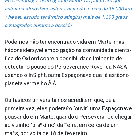
Perseverana§a alcana§ando Marte. No ponto em que
entrar na atmosfera, estara¡ viajando a mais de 15.000 km
/ he seu escudo tanãrmico atingira¡ mais de 1.300 graus
centa­grados durante a descida
Podemos não ter encontrado vida em Marte, mas
háconsidera¡vel empolgação na comunidade cienta­
fica de Oxford sobre a possibilidade iminente de
detectar o pouso do Perseverance Rover da NASA
usando o InSight, outra Espaçonave que já estãono
planeta vermelho.Â Â
Os fa­sicos universita¡rios acreditam que, pela
primeira vez, eles podera£o "ouvir" uma Espaçonave
pousando em Marte, quando o Perseverance chegar
ao vizinho "pra³ximo" da Terra, em cerca de um
maªs, por volta de 18 de fevereiro.