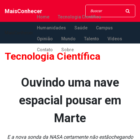
MaisConhecer
Home
Tecnologia Científica
Humanidades
Saúde
Campus
MaisConhecer
Opinião
Mundo
Talento
Vídeos
Contato
Sobre
Tecnologia Científica
Ouvindo uma nave
espacial pousar em
Marte
E a nova sonda da NASA certamente não estãochegando