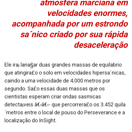
atmosfera marciana em
velocidades enormes,
acompanhada por um estrondo
sa´nico criado por sua rápida
desaceleração
Ele ira¡ lana§ar duas grandes massas de equila­brio
que atingira£o o solo em velocidades hipersa´nicas,
caindo a uma velocidade de 4.000 metros por
segundo. Sa£o essas duas massas que os
cientistas esperam criar ondas sa­smicas
detecta¡veis â€‹â€‹- que percorrera£o os 3.452 quila
´metros entre o local de pouso do Perseverance e a
localização do InSight.