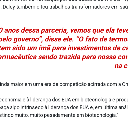
 Daley também citou trabalhos transformadores em saúd
 anos dessa parceria, vemos que ela teve
pelo governo”, disse ele. “O fato de term
 tem sido um ímã para investimentos de ca
farmacêutica sendo trazida para nossa co
na c
inda maior em uma era de competição acirrada com a Chi
 economia e à liderança dos EUA em biotecnologia e prod
ça algo intrínseco à liderança dos EUA e, em última aná
stindo muito, muito pesadamente em biotecnologia.”