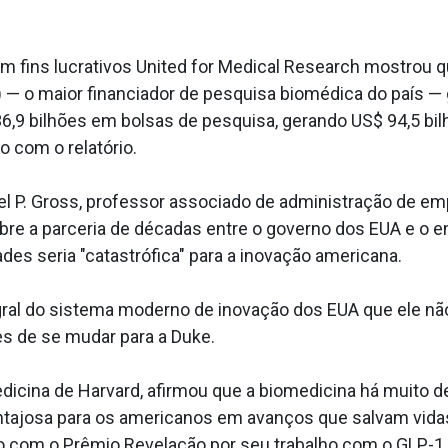
m fins lucrativos United for Medical Research mostrou q
) — o maior financiador de pesquisa biomédica do país —
9 bilhões em bolsas de pesquisa, gerando US$ 94,5 bi
 com o relatório.
el P. Gross, professor associado de administração de em
re a parceria de décadas entre o governo dos EUA e o ens
es seria "catastrófica" para a inovação americana.
gral do sistema moderno de inovação dos EUA que ele não 
s de se mudar para a Duke.
Medicina de Harvard, afirmou que a biomedicina há muito 
ntajosa para os americanos em avanços que salvam vidas
do com o Prêmio Revelação por seu trabalho com o GLP-1