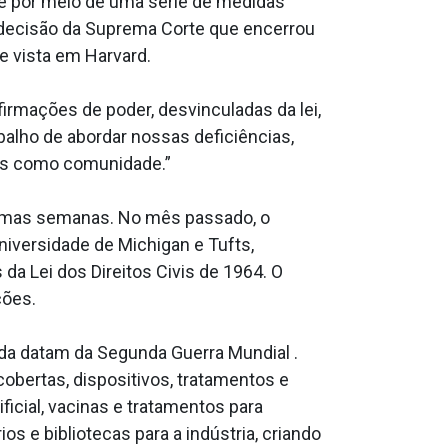
e por meio de uma série de medidas
 decisão da Suprema Corte que encerrou
de vista em Harvard.
irmações de poder, desvinculadas da lei,
balho de abordar nossas deficiências,
los como comunidade.”
timas semanas. No mês passado, o
iversidade de Michigan e Tufts,
a Lei dos Direitos Civis de 1964. O
ções.
vada datam da Segunda Guerra Mundial .
obertas, dispositivos, tratamentos e
icial, vacinas e tratamentos para
 e bibliotecas para a indústria, criando