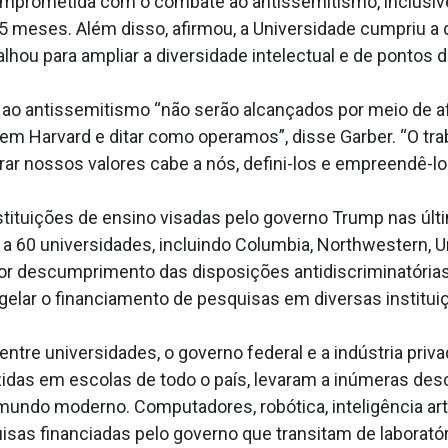
omprometida com o combate ao antissemitismo, inclusiv
meses. Além disso, afirmou, a Universidade cumpriu a
alhou para ampliar a diversidade intelectual e de pontos 
ao antissemitismo “não serão alcançados por meio de af
em Harvard e ditar como operamos”, disse Garber. “O tra
r nossos valores cabe a nós, defini-los e empreendê-
tituições de ensino visadas pelo governo Trump nas úl
 60 universidades, incluindo Columbia, Northwestern, Un
r descumprimento das disposições antidiscriminatórias d
elar o financiamento de pesquisas em diversas institui
entre universidades, o governo federal e a indústria pri
das em escolas de todo o país, levaram a inúmeras desc
undo moderno. Computadores, robótica, inteligência artif
s financiadas pelo governo que transitam de laboratórios