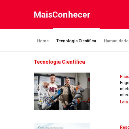
MaisConhecer
Home
Tecnologia Científica
Humanidade
Tecnologia Científica
Fisi
Enge
inte
inte
Leia
Reso