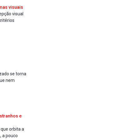
mas visuais
epção visual
ritérios
zado se torna
que nem
stranhos e
 que orbita a
, a pouco