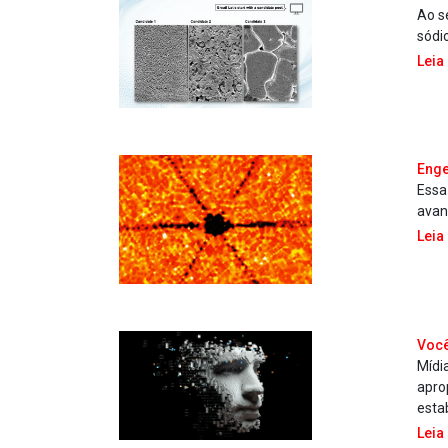
Ao s
sódi
Leia
Enge
Essa
avan
Leia
Você
Mídi
apro
estab
Leia