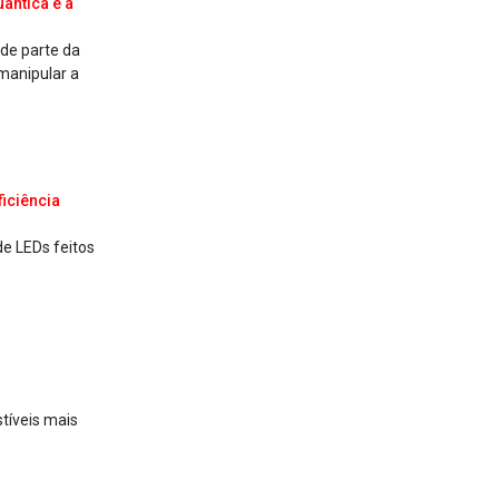
ântica e a
de parte da
manipular a
ficiência
de LEDs feitos
stíveis mais