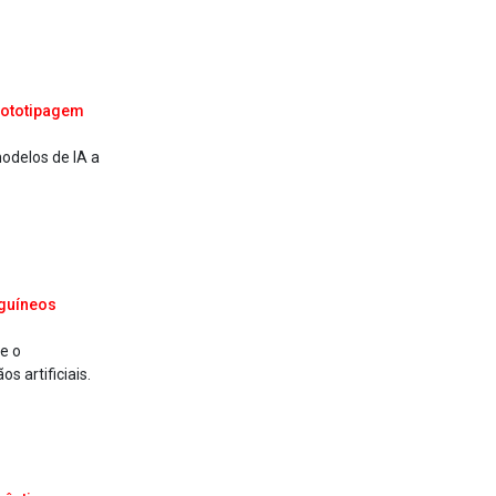
rototipagem
odelos de IA a
nguíneos
e o
s artificiais.