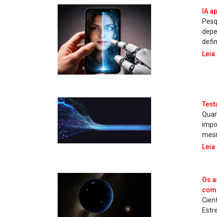
IA a
Pesq
depe
defi
Leia
Test
Quan
impo
mesm
Leia
Os a
comp
Cien
Estr