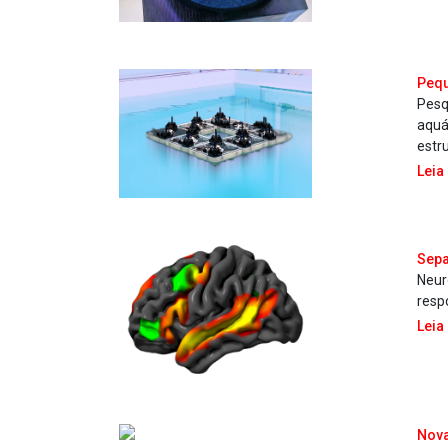
Pequ
Pesq
aquá
estr
Leia
Sepa
Neur
resp
Leia
Nova