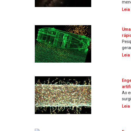
meno
Leia
Uma 
rápi
Pesq
gera
Leia
Enge
artif
Ao e
surg
Leia