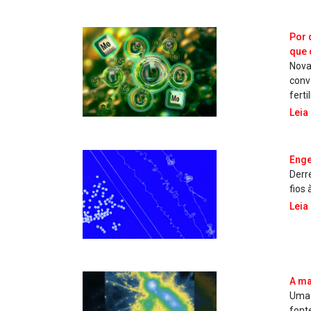
Por 
que 
Nova
conv
ferti
Leia
Enge
Derre
fios 
Leia
A ma
Uma 
font