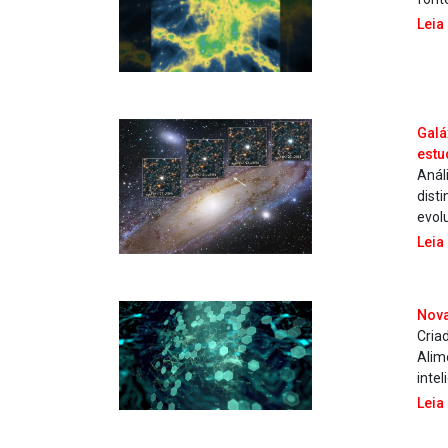
Leia
Galá
estu
Anál
dist
evol
Leia
Nova
Cria
Alim
intel
Leia