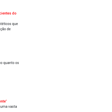
cientes do
téticos que
ução de
ico quanto os
nte'
r uma vasta