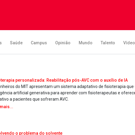
s
Saúde
Campus
Opinião
Mundo
Talento
Víde
oterapia personalizada: Reabilitação pós-AVC com o auxílio de IA
nheiros do MIT apresentam um sistema adaptativo de fisioterapia que u
ligência artificial generativa para aprender com fisioterapeutas e oferec
rativo a pacientes que sofreram AVC.
 mais...
lvendo o problema do solvente