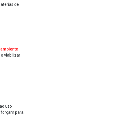
baterias de
 ambiente
 viabilizar
 ao uso
esforçam para