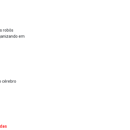
s robôs
rganizando em
o cérebro
adas