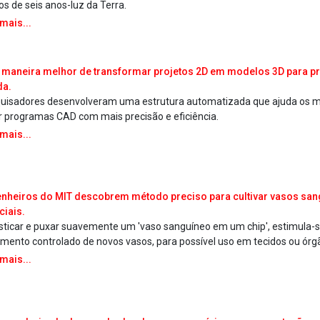
s de seis anos-luz da Terra.
 mais...
maneira melhor de transformar projetos 2D em modelos 3D para p
da.
uisadores desenvolveram uma estrutura automatizada que ajuda os m
r programas CAD com mais precisão e eficiência.
 mais...
nheiros do MIT descobrem método preciso para cultivar vasos sa
iciais.
sticar e puxar suavemente um 'vaso sanguíneo em um chip', estimula-s
imento controlado de novos vasos, para possível uso em tecidos ou órgão
 mais...