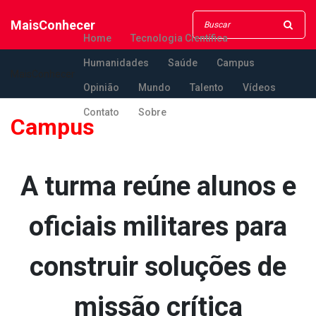
MaisConhecer
Home
Tecnologia Científica
Humanidades
Saúde
Campus
MaisConhecer
Opinião
Mundo
Talento
Vídeos
Contato
Sobre
Campus
A turma reúne alunos e
oficiais militares para
construir soluções de
missão crítica