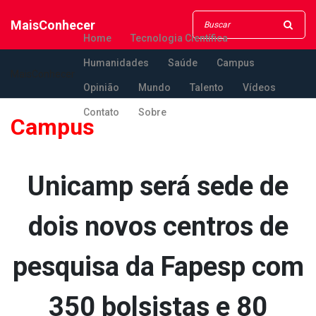
MaisConhecer
Home
Tecnologia Científica
Humanidades
Saúde
Campus
MaisConhecer
Opinião
Mundo
Talento
Vídeos
Contato
Sobre
Campus
Unicamp será sede de
dois novos centros de
pesquisa da Fapesp com
350 bolsistas e 80