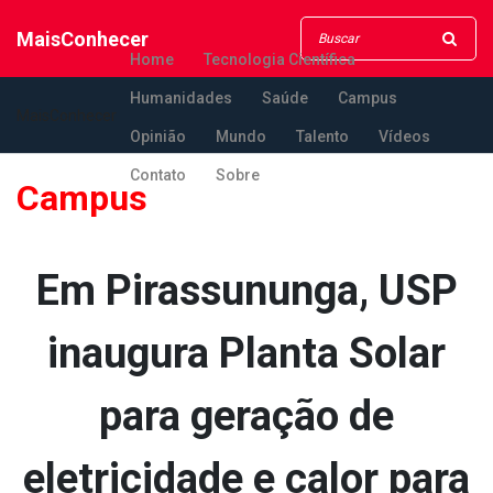
MaisConhecer
Home
Tecnologia Científica
Humanidades
Saúde
Campus
MaisConhecer
Opinião
Mundo
Talento
Vídeos
Contato
Sobre
Campus
Em Pirassununga, USP
inaugura Planta Solar
para geração de
eletricidade e calor para