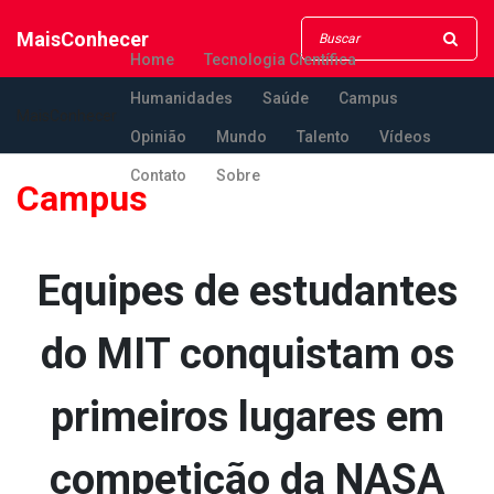
MaisConhecer
Home
Tecnologia Científica
Humanidades
Saúde
Campus
MaisConhecer
Opinião
Mundo
Talento
Vídeos
Contato
Sobre
Campus
Equipes de estudantes
do MIT conquistam os
primeiros lugares em
competição da NASA