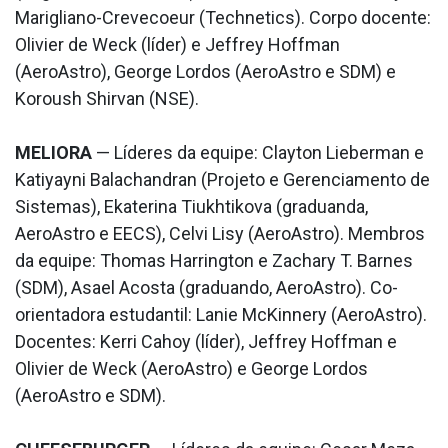
Marigliano-Crevecoeur (Technetics). Corpo docente:
Olivier de Weck (líder) e Jeffrey Hoffman
(AeroAstro), George Lordos (AeroAstro e SDM) e
Koroush Shirvan (NSE).
MELIORA
— Líderes da equipe: Clayton Lieberman e
Katiyayni Balachandran (Projeto e Gerenciamento de
Sistemas), Ekaterina Tiukhtikova (graduanda,
AeroAstro e EECS), Celvi Lisy (AeroAstro). Membros
da equipe: Thomas Harrington e Zachary T. Barnes
(SDM), Asael Acosta (graduando, AeroAstro). Co-
orientadora estudantil: Lanie McKinnery (AeroAstro).
Docentes: Kerri Cahoy (líder), Jeffrey Hoffman e
Olivier de Weck (AeroAstro) e George Lordos
(AeroAstro e SDM).