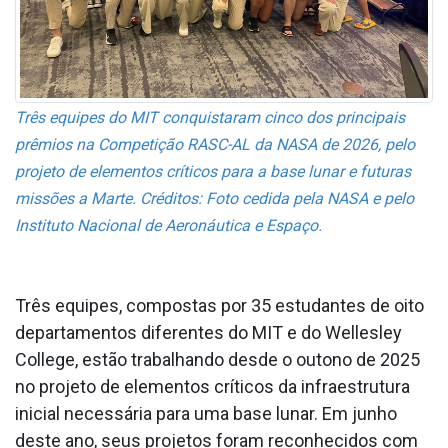
Três equipes do MIT conquistaram cinco dos principais
prêmios na Competição RASC-AL da NASA de 2026, pelo
projeto de elementos críticos para a base lunar e futuras
missões a Marte.
Créditos: Foto cedida pela NASA e pelo
Instituto Nacional de Aeronáutica e Espaço.
Três equipes, compostas por 35 estudantes de oito
departamentos diferentes do MIT e do Wellesley
College, estão trabalhando desde o outono de 2025
no projeto de elementos críticos da infraestrutura
inicial necessária para uma base lunar. Em junho
deste ano, seus projetos foram reconhecidos com