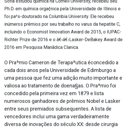
Sofia estudou química na Cornell University, recebeu seu
Ph.D. em química orga¢nica pela Universidade de Illinois e
foi pa³s-doutorado na Columbia University. Ele recebeu
inúmeros prêmios por seu trabalho no va­rus da hepatite C,
incluindo o Economist Innovation Award de 2015, o IUPAC-
Richter Prize de 2016 e o â€‹â€‹Lasker-DeBakey Award de
2016 em Pesquisa Manãdica Cla­nica.
O Praªmio Cameron de Terapaªutica éconcedido a
cada dois anos pela Universidade de Edimburgo a
uma pessoa que fez uma adição muito importante e
valiosa ao tratamento de doena§as. O Praªmio foi
concedido pela primeira vez em 1879 e lista
numerosos ganhadores de prêmios Nobel e Lasker
entre seus premiados subsequentes. A lista de
vencedores inclui uma gama verdadeiramente
diversa de inovações do século XX: desde cirurgia