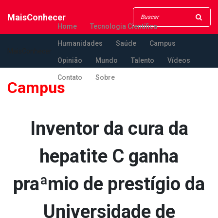
MaisConhecer
Home
Tecnologia Científica
Humanidades
Saúde
Campus
MaisConhecer
Opinião
Mundo
Talento
Vídeos
Contato
Sobre
Campus
Inventor da cura da
hepatite C ganha
praªmio de prestígio da
Universidade de