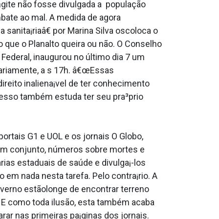
gite não fosse divulgada a população
bate ao mal. A medida de agora
anita¡riaâ€ por Marina Silva oscoloca o
que o Planalto queira ou não. O Conselho
Federal, inaugurou no último dia 7 um
iariamente, a s 17h. â€œEssas
ireito inaliena¡vel de ter conhecimento
resso também estuda ter seu pra³prio
ortais G1 e UOL e os jornais O Globo,
r, em conjunto, números sobre mortes e
rias estaduais de saúde e divulga¡-los
o em nada nesta tarefa. Pelo contra¡rio. A
overno estãolonge de encontrar terreno
o. E como toda ilusão, esta também acaba
rar nas primeiras pa¡ginas dos jornais.