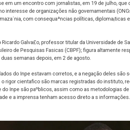
se em um encontro com jornalistas, em 19 de julho, que
do no interesse de organizações não governamentais (ONG
maza´nia, com consequaªncias políticas, diploma¡ticas
ico Ricardo Galva£o, professor titular da Universidade de 
asileiro de Pesquisas Fa­sicas (CBPF); figura altamente re
do duas semanas depois, em 2 de agosto.
ados do Inpe estavam corretos, e a negação deles são s
 o rigor cienta­fico são marcas registradas do instituto
e do Inpe são paºblicos, assim como as metodologias d
dade e a imprensa tenham acesso direto a s informações.