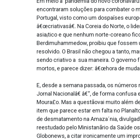
Em meio a pandemia do novo coronava­rus,
encontraram soluções para combater o mal
Portugal, visto como um dospaíses europe
â€œcriativasâ€. Na Coreia do Norte, o li
asia¡tico e que nenhum norte-coreano fic
Berdimuhammedow, proibiu que fossem us
resolvido. O Brasil não chegou a tanto, 
sendo criativo a sua maneira. O governo f
mortos, e parece dizer: â€œhora de mudar is
E, desde a semana passada, os números re
Jornal Nacionalâ€ â€“, de forma confusa
Moura£o. Mas a questãovai muito além de
item que parece estar em falta no Planal
de desmatamento na Amaza´nia, divulgado
reestudado pelo Ministanãrio da Saúde osq
Globonews, a citar ironicamente um impro