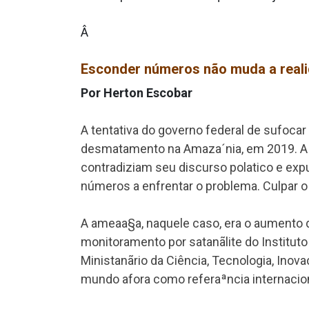
Â
Esconder números não muda a real
Por Herton Escobar
A tentativa do governo federal de sufoca
desmatamento na Amaza´nia, em 2019. A s
contradiziam seu discurso pola­tico e ex
números a enfrentar o problema. Culpar o 
A ameaa§a, naquele caso, era o aumento
monitoramento por satanãlite do Instituto
Ministanãrio da Ciência, Tecnologia, In
mundo afora como referaªncia internacion