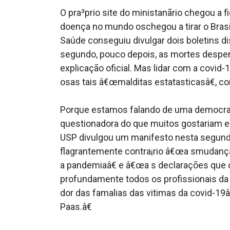
O pra³prio site do ministanãrio chegou a 
doença no mundo oschegou a tirar o Brasil
Saúde conseguiu divulgar dois boletins di
segundo, pouco depois, as mortes despen
explicação oficial. Mas lidar com a covid
osas tais â€œmalditas estata­sticasâ€, co
Porque estamos falando de uma democraci
questionadora do que muitos gostariam e 
USP divulgou um manifesto nesta segunda-f
flagrantemente contra¡rio â€œa smudanças
a pandemiaâ€ e â€œa s declarações que c
profundamente todos os profissionais da
dor das fama­lias das vitimas da covid-19
Paa­s.â€