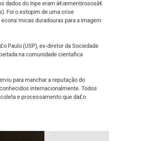
 os dados do Inpe eram â€œmentirososâ€
s). Foi o estopim de uma crise
 e econa´micas duradouras para a imagem
Sa£o Paulo (USP), ex-diretor da Sociedade
speitada na comunidade cienta­fica
erviu para manchar a reputação do
, reconhecidos internacionalmente. Todos
e coleta e processamento que da£o
.