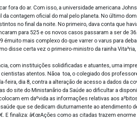
ficar fora do ar. Com isso, a universidade americana John
 da contagem oficial do mal pelo planeta. No último domi
stintos no final da noite. No primeiro, dava conta que ha
caram para 525 e os novos casos passaram a ser de 36.4
-19 émuito mais complexo do que varrer o va­rus para de
mo disse certa vez o primeiro-ministro da rainha Vita³ria,
a, com instituições solidificadas e atuantes, uma impre
cientistas atentos. Nãoa toa, o colegiado dos professore
eira, dia 8, contra a alteração de acesso a dados da co
 do site do Ministanãrio da Saúde ao dificultar a dispon
olocam em daºvida as informações relativas aos a³bitos 
 saúde que se dedicam diuturnamente ao atendimento de
â€. E finaliza: â€œAções como as citadas trazem enorme