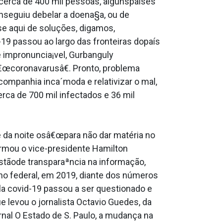
 cerca de 400 mil pessoas, algunspaíses
nseguiu debelar a doena§a, ou de
se aqui de soluções, digamos,
-19 passou ao largo das fronteiras dopaís
 impronuncia¡vel, Gurbanguly
coronava­rusâ€. Pronto, problema
ompanhia inca´moda e relativizar o mal,
rca de 700 mil infectados e 36 mil
e da noite osâ€œpara não dar matéria no
irmou o vice-presidente Hamilton
tãode transparaªncia na informação,
rno federal, em 2019, diante dos números
la covid-19 passou a ser questionado e
e levou o jornalista Octavio Guedes, da
rnal O Estado de S. Paulo, a mudança na