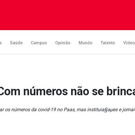
s
Saúde
Campus
Opinião
Mundo
Talento
Víde
Com números não se brinc
r os números da covid-19 no Paa­s, mas instituia§aµes e jornai