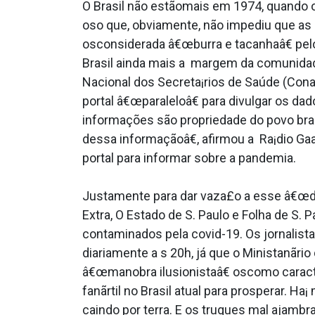
O Brasil não estãomais em 1974, quando 
oso que, obviamente, não impediu que as
osconsiderada â€œburra e tacanhaâ€ pelo
Brasil ainda mais a margem da comunidad
Nacional dos Secreta¡rios de Saúde (Conas
portal â€œparaleloâ€ para divulgar os d
informações são propriedade do povo brasi
dessa informaçãoâ€, afirmou a Ra¡dio Ga
portal para informar sobre a pandemia.
Justamente para dar vaza£o a esse â€œdire
Extra, O Estado de S. Paulo e Folha de S.
contaminados pela covid-19. Os jornalista
diariamente a s 20h, já que o Ministanãrio
â€œmanobra ilusionistaâ€ oscomo caracte
fanãrtil no Brasil atual para prosperar. 
caindo por terra. E os truques mal ajambr