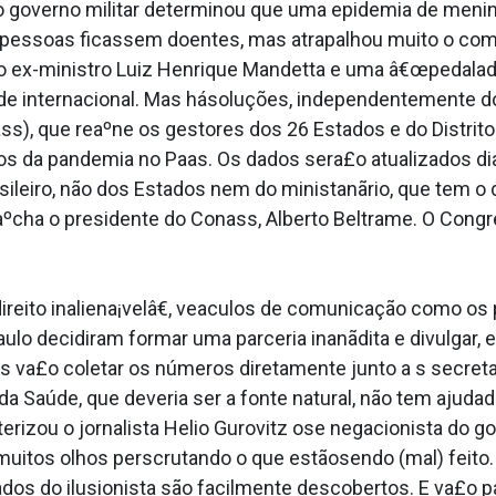
o governo militar determinou que uma epidemia de menin
 pessoas ficassem doentes, mas atrapalhou muito o com
 ex-ministro Luiz Henrique Mandetta e uma â€œpedalada s
e internacional. Mas hásoluções, independentemente do 
s), que reaºne os gestores dos 26 Estados e do Distrito 
ados da pandemia no Paa­s. Os dados sera£o atualizados d
leiro, não dos Estados nem do ministanãrio, que tem o d
aºcha o presidente do Conass, Alberto Beltrame. O Cong
ito inaliena¡velâ€, vea­culos de comunicação como os p
 Paulo decidiram formar uma parceria inanãdita e divulga
s va£o coletar os números diretamente junto a s secreta
 da Saúde, que deveria ser a fonte natural, não tem ajudad
rizou o jornalista Helio Gurovitz ose negacionista do g
Ha¡ muitos olhos perscrutando o que estãosendo (mal) feit
ados do ilusionista são facilmente descobertos. E va£o pa