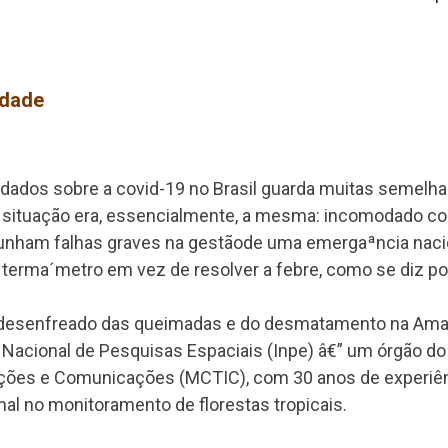
idade
r dados sobre a covid-19 no Brasil guarda muitas semel
ituação era, essencialmente, a mesma: incomodado com
punham falhas graves na gestãode uma emergaªncia nacio
terma´metro em vez de resolver a febre, como se diz por 
 desenfreado das queimadas e do desmatamento na Amaz
 Nacional de Pesquisas Espaciais (Inpe) â€” um órgão do 
ovações e Comunicações (MCTIC), com 30 anos de experiê
al no monitoramento de florestas tropicais.