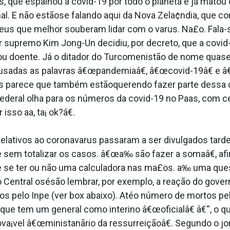
 que espalhou a covid-19 por todo o planeta e já matou
. E não estãose falando aqui da Nova Zela¢ndia, que co
us que melhor souberam lidar com o va­rus. Na£o. Fala-
der supremo Kim Jong-Un decidiu, por decreto, que a covid
ou doente. Já o ditador do Turcomenistão de nome quase
adas as palavras â€œpandemiaâ€, â€œcovid-19â€ e â€œ
mas parece que também estãoquerendo fazer parte dessa c
ederal olha para os números da covid-19 no Paa­s, com ce
so aa­, ta¡ ok?â€.
lativos ao coronava­rus passaram a ser divulgados tard
 e sem totalizar os casos. â€œa‰ são fazer a somaâ€, af
 se ter ou não uma calculadora nas ma£os. a‰ uma ques
to Central osésão lembrar, por exemplo, a reação do gove
s pelo Inpe (ver box abaixo). Atéo número de mortos pe
ue tem um general como interino â€œoficialâ€ â€“, o qu
va¡vel â€œministanãrio da ressurreiçãoâ€. Segundo o jo