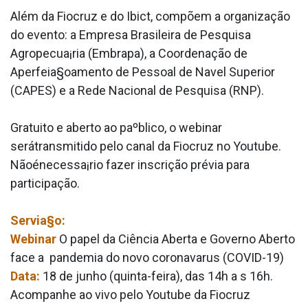
Além da Fiocruz e do Ibict, compõem a organização
do evento: a Empresa Brasileira de Pesquisa
Agropecua¡ria (Embrapa), a Coordenação de
Aperfeia§oamento de Pessoal de Na­vel Superior
(CAPES) e a Rede Nacional de Pesquisa (RNP).
Gratuito e aberto ao paºblico, o webinar
serátransmitido pelo canal da Fiocruz no Youtube.
Nãoénecessa¡rio fazer inscrição prévia para
participação.
Servia§o:
Webinar
O papel da Ciência Aberta e Governo Aberto
face a pandemia do novo coronava­rus (COVID-19)
Data:
18 de junho (quinta-feira), das 14h a s 16h.
Acompanhe ao vivo pelo Youtube da Fiocruz