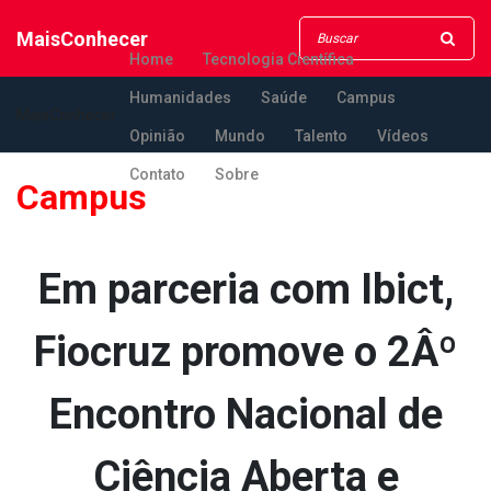
MaisConhecer
Home
Tecnologia Científica
Humanidades
Saúde
Campus
MaisConhecer
Opinião
Mundo
Talento
Vídeos
Contato
Sobre
Campus
Em parceria com Ibict,
Fiocruz promove o 2Âº
Encontro Nacional de
Ciência Aberta e