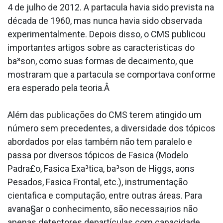
4 de julho de 2012. A parta­cula havia sido prevista na
década de 1960, mas nunca havia sido observada
experimentalmente. Depois disso, o CMS publicou
importantes artigos sobre as caracteri­sticas do
ba³son, como suas formas de decaimento, que
mostraram que a parta­cula se comportava conforme
era esperado pela teoria.Â
Além das publicações do CMS terem atingido um
número sem precedentes, a diversidade dos tópicos
abordados por elas também não tem paralelo e
passa por diversos tópicos de Fa­sica (Modelo
Padra£o, Fa­sica Exa³tica, ba³son de Higgs, aons
Pesados, Fa­sica Frontal, etc.), instrumentação
cienta­fica e computação, entre outras áreas. Para
avana§ar o conhecimento, são necessa¡rios não
apenas detectores departículas com capacidade