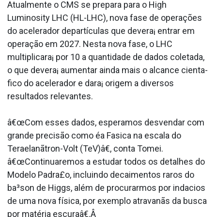
Atualmente o CMS se prepara para o High
Luminosity LHC (HL-LHC), nova fase de operações
do acelerador departículas que devera¡ entrar em
operação em 2027. Nesta nova fase, o LHC
multiplicara¡ por 10 a quantidade de dados coletada,
o que devera¡ aumentar ainda mais o alcance cienta­
fico do acelerador e dara¡ origem a diversos
resultados relevantes.
â€œCom esses dados, esperamos desvendar com
grande precisão como éa Fa­sica na escala do
Teraelanãtron-Volt (TeV)â€, conta Tomei.
â€œContinuaremos a estudar todos os detalhes do
Modelo Padra£o, incluindo decaimentos raros do
ba³son de Higgs, além de procurarmos por inda­cios
de uma nova física, por exemplo atravanãs da busca
por matéria escuraâ€.Â