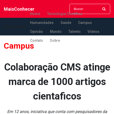
MaisConhecer
Home
Tecnologia Científica
Humanidades
Saúde
Campus
MaisConhecer
Opinião
Mundo
Talento
Vídeos
Contato
Sobre
Campus
Colaboração CMS atinge
marca de 1000 artigos
cienta­ficos
Em 12 anos, iniciativa que conta com pesquisadores da