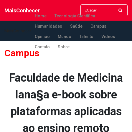
MaisConhecer
Home
Tecnologia Científica
Humanidades
Saúde
Campus
MaisConhecer
Opinião
Mundo
Talento
Vídeos
Contato
Sobre
Campus
Faculdade de Medicina
lana§a e-book sobre
plataformas aplicadas
ao ensino remoto