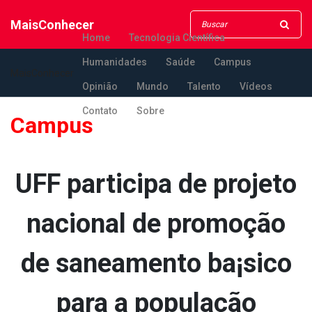
MaisConhecer
Home
Tecnologia Científica
Humanidades
Saúde
Campus
MaisConhecer
Opinião
Mundo
Talento
Vídeos
Contato
Sobre
Campus
UFF participa de projeto
nacional de promoção
de saneamento ba¡sico
para a população