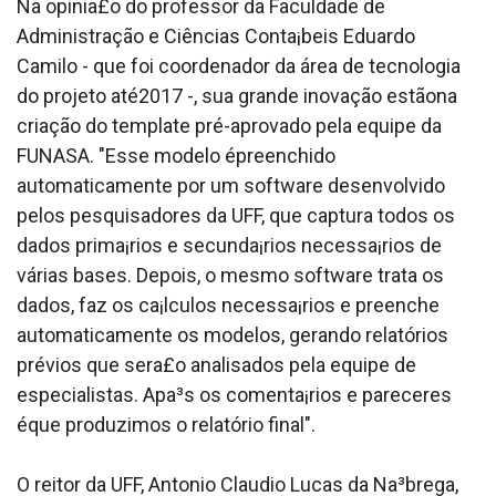
Na opinia£o do professor da Faculdade de
Administração e Ciências Conta¡beis Eduardo
Camilo - que foi coordenador da área de tecnologia
do projeto até2017 -, sua grande inovação estãona
criação do template pré-aprovado pela equipe da
FUNASA. "Esse modelo épreenchido
automaticamente por um software desenvolvido
pelos pesquisadores da UFF, que captura todos os
dados prima¡rios e secunda¡rios necessa¡rios de
várias bases. Depois, o mesmo software trata os
dados, faz os ca¡lculos necessa¡rios e preenche
automaticamente os modelos, gerando relatórios
prévios que sera£o analisados pela equipe de
especialistas. Apa³s os comenta¡rios e pareceres
éque produzimos o relatório final".
O reitor da UFF, Antonio Claudio Lucas da Na³brega,