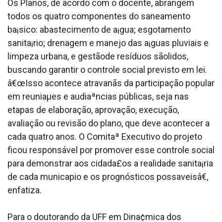
Os Planos, de acordo com o docente, abrangem
todos os quatro componentes do saneamento
ba¡sico: abastecimento de a¡gua; esgotamento
sanita¡rio; drenagem e manejo das a¡guas pluviais e
limpeza urbana, e gestãode resíduos sãolidos,
buscando garantir o controle social previsto em lei.
â€œIsso acontece atravanãs da participação popular
em reuniaµes e audiaªncias públicas, seja nas
etapas de elaboração, aprovação, execução,
avaliação ou revisão do plano, que deve acontecer a
cada quatro anos. O Comitaª Executivo do projeto
ficou responsável por promover esse controle social
para demonstrar aos cidada£os a realidade sanita¡ria
de cada munica­pio e os prognósticos possa­veisâ€,
enfatiza.
Para o doutorando da UFF em Dina¢mica dos