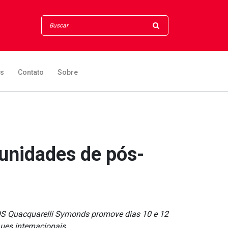
os
Contato
Sobre
tunidades de pós-
 QS Quacquarelli Symonds promove dias 10 e 12
µes internacionais.