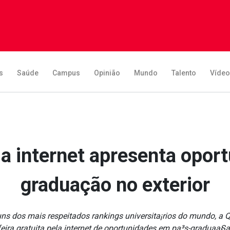
s
Saúde
Campus
Opinião
Mundo
Talento
Víde
ela internet apresenta opor
graduação no exterior
ns dos mais respeitados rankings universita¡rios do mundo, a
ira gratuita pela internet de oportunidades em pa³s-graduaa§a