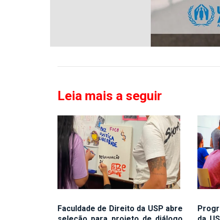
Leia mais a seguir
Faculdade de Direito da USP abre
Progr
seleção para projeto de diálogo
da US