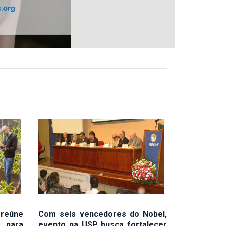
reúne
Com seis vencedores do Nobel,
s para
evento na USP busca fortalecer