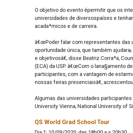
O objetivo do evento épermitir que os in
universidades de diversospaíses e tenha
acadaªmicos e de carreira.
â€œPoder falar com representantes das 
oportunidade única, que também ajudara¡
e objetivosâ€, disse Beatriz Corraªa, Co
(ECA) da USP. â€œCom o lana§amento de n
participantes, com a vantagem de estarm
nossas feiras presenciaisâ€, acrescentou
Algumas das universidades participantes 
University Vienna, National University of
QS World Grad School Tour
Dia 1: 10/09/2020, das 18h00 a s 20h30