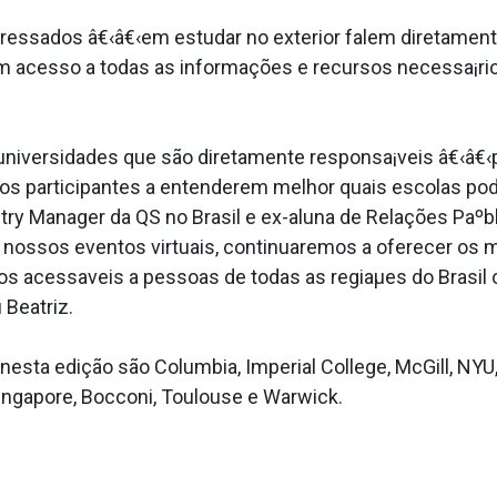
teressados â€‹â€‹em estudar no exterior falem diretame
m acesso a todas as informações e recursos necessa¡rio
universidades que são diretamente responsa¡veis â€‹â€
 os participantes a entenderem melhor quais escolas pod
untry Manager da QS no Brasil e ex-aluna de Relações Pa
ossos eventos virtuais, continuaremos a oferecer os 
os acessa­veis a pessoas de todas as regiaµes do Brasi
 Beatriz.
nesta edição são Columbia, Imperial College, McGill, NYU
 Singapore, Bocconi, Toulouse e Warwick.