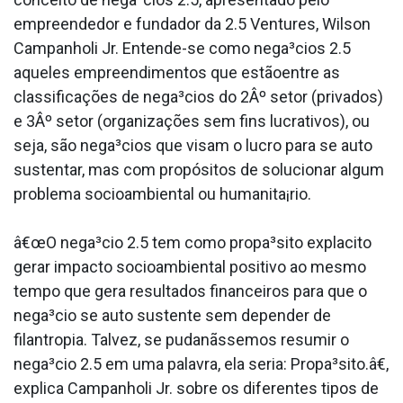
empreendedor e fundador da 2.5 Ventures, Wilson
Campanholi Jr. Entende-se como nega³cios 2.5
aqueles empreendimentos que estãoentre as
classificações de nega³cios do 2Âº setor (privados)
e 3Âº setor (organizações sem fins lucrativos), ou
seja, são nega³cios que visam o lucro para se auto
sustentar, mas com propósitos de solucionar algum
problema socioambiental ou humanita¡rio.
â€œO nega³cio 2.5 tem como propa³sito expla­cito
gerar impacto socioambiental positivo ao mesmo
tempo que gera resultados financeiros para que o
nega³cio se auto sustente sem depender de
filantropia. Talvez, se pudanãssemos resumir o
nega³cio 2.5 em uma palavra, ela seria: Propa³sito.â€,
explica Campanholi Jr. sobre os diferentes tipos de