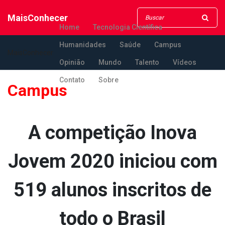
MaisConhecer
Home
Tecnologia Científica
Humanidades
Saúde
Campus
MaisConhecer
Opinião
Mundo
Talento
Vídeos
Contato
Sobre
Campus
A competição Inova
Jovem 2020 iniciou com
519 alunos inscritos de
todo o Brasil