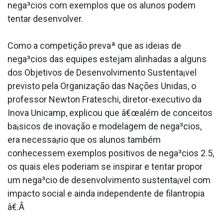
nega³cios com exemplos que os alunos podem
tentar desenvolver.
Como a competição prevaª que as ideias de
nega³cios das equipes estejam alinhadas a alguns
dos Objetivos de Desenvolvimento Sustenta¡vel
previsto pela Organização das Nações Unidas, o
professor Newton Frateschi, diretor-executivo da
Inova Unicamp, explicou que â€œalém de conceitos
ba¡sicos de inovação e modelagem de nega³cios,
era necessa¡rio que os alunos também
conhecessem exemplos positivos de nega³cios 2.5,
os quais eles poderiam se inspirar e tentar propor
um nega³cio de desenvolvimento sustenta¡vel com
impacto social e ainda independente de filantropia
â€.Â