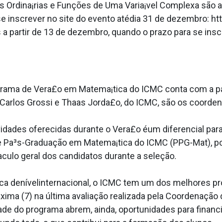
s Ordina¡rias e Funções de Uma Varia¡vel Complexa são a
a se inscrever no site do evento atédia 31 de dezembro: h
a partir de 13 de dezembro, quando o prazo para se ins
rama de Vera£o em Matema¡tica do ICMC conta com a pa
arlos Grossi e Thaa­s Jorda£o, do ICMC, são os coordena
dades oferecidas durante o Vera£o éum diferencial par
 Pa³s-Graduação em Matema¡tica do ICMC (PPG-Mat), poi
a­culo geral dos candidatos durante a seleção.
fica denívelinternacional, o ICMC tem um dos melhores
xima (7) na última avaliação realizada pela Coordenaçã
idade do programa abrem, ainda, oportunidades para finan