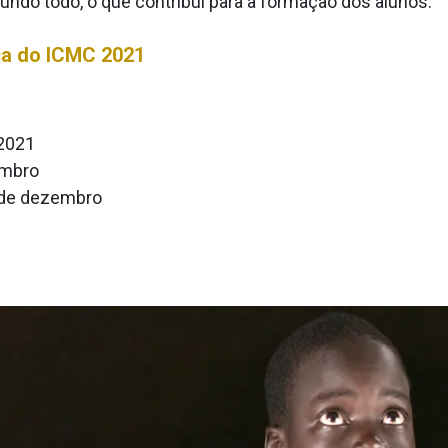
ndo todo, o que contribui para a formação dos alunos.
ca do ICMC 2021
 2021
embro
3 de dezembro