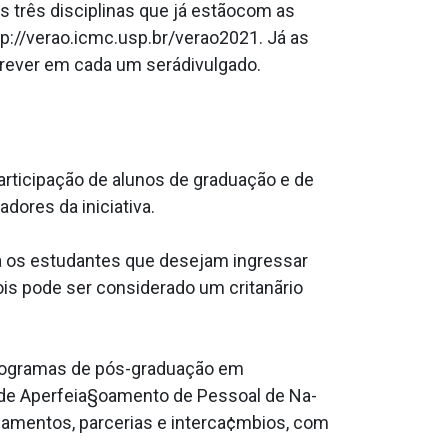
s três disciplinas que já estãocom as
ttp://verao.icmc.usp.br/verao2021. Já as
crever em cada um serádivulgado.
rticipação de alunos de graduação e de
dores da iniciativa.
a os estudantes que desejam ingressar
s pode ser considerado um critanãrio
 programas de pós-graduação em
o de Aperfeia§oamento de Pessoal de Na­
ciamentos, parcerias e interca¢mbios, com