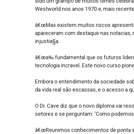
sido um grampo de muitos filmes celebr
Westworld nos anos 1970 e, mais recente
â€œMas existem muitos riscos apresentad
apareceram com destaque nas nota­cias,
injustia§a.
â€œa‰ fundamental que os futuros lidere
tecnologia incra­vel. Este novo curso pione
Embora o entendimento da sociedade sobre
da vida real são escassas, e o acesso a q
O Dr. Cave diz que o novo diploma vai r
setores e se perguntam: 'Como podemos 
â€œReunimos conhecimentos de ponta sob