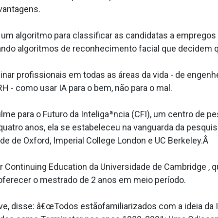
vantagens.
um algoritmo para classificar as candidatas a emprego
usando algoritmos de reconhecimento facial que decidem
ar profissionais em todas as áreas da vida - de engenhe
H - como usar IA para o bem, não para o mal.
me para o Futuro da Inteligaªncia (CFI), um centro de pe
quatro anos, ela se estabeleceu na vanguarda da pesquis
de de Oxford, Imperial College London e UC Berkeley.Â
or Continuing Education da Universidade de Cambridge , 
ra oferecer o mestrado de 2 anos em meio período.
ave, disse: â€œTodos estãofamiliarizados com a ideia da