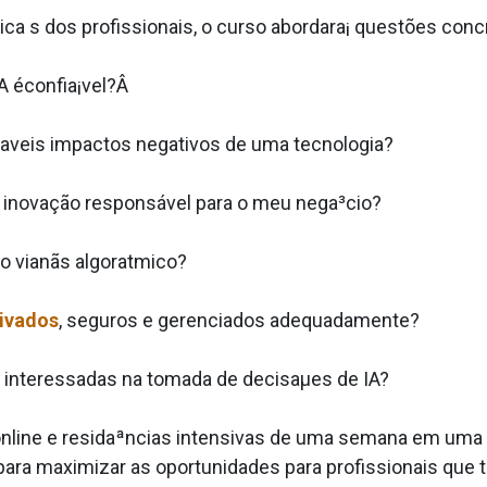
ica s dos profissionais, o curso abordara¡ questões con
A éconfia¡vel?Â
­veis impactos negativos de uma tecnologia?
inovação responsável para o meu nega³cio?
o vianãs algora­tmico?
rivados
, seguros e gerenciados adequadamente?
interessadas na tomada de decisaµes de IA?
 online e residaªncias intensivas de uma semana em uma
 para maximizar as oportunidades para profissionais que 