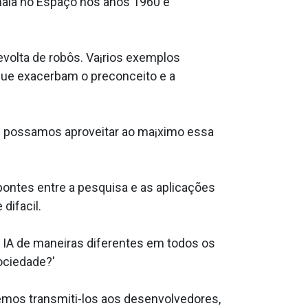
ãia no Espaço nos anos 1960 e
volta de robôs. Va¡rios exemplos
ue exacerbam o preconceito e a
ue possamos aproveitar ao ma¡ximo essa
pontes entre a pesquisa e as aplicações
ifa­cil.
 IA de maneiras diferentes em todos os
ociedade?'
mos transmiti-los aos desenvolvedores,