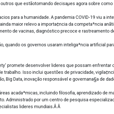
 e outros que estãotomando decisaµes agora sobre como u
cios para a humanidade. A pandemia COVID-19 viu a intelig
ainda maior relevo a importa¢ncia da competaªncia anãtic
ento de vacinas, diagnóstico precoce e rastreamento d
uando os governos usaram inteligaªncia artificial para
ciety' promete desenvolver lideres que possam enfrentar
rabalho. Isso inclui questões de privacidade, vigila¢ncia,
, Big Data, inovação responsável e governana§a de dad
as acadaªmicas, incluindo filosofia, aprendizado de ma¡qui
to. Administrado por um centro de pesquisa especializad
cialistas lideres mundiais.Â Â