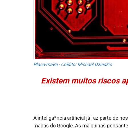
Placa-ma£e - Crédito: Michael Dziedzic
Existem muitos riscos a
A inteligaªncia artificial já faz parte de 
mapas do Google. As ma¡quinas pensantes