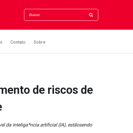
os
Contato
Sobre
mento de riscos de
e
a inteligaªncia artificial (IA), estãosendo