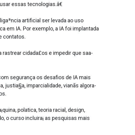
sar essas tecnologias.â€
aªncia artificial ser levada ao uso
a em IA. Por exemplo, a IA foi implantada
e contatos.
 rastrear cidada£os e impedir que saa­
 com segurança os desafios de IA mais
 justia§a, imparcialidade, vianãs algora­
os.
na, pola­tica, teoria racial, design,
o, o curso incluira¡ as pesquisas mais