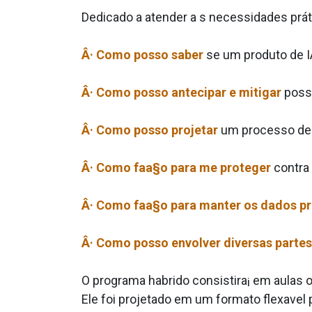
Dedicado a atender a s necessidades prát
Â· Como posso saber
se um produto de I
Â· Como posso antecipar e mitigar
possa
Â· Como posso projetar
um processo de 
Â· Como faa§o para me proteger
contra 
Â· Como faa§o para manter os dados p
Â· Como posso envolver diversas partes
O programa ha­brido consistira¡ em aulas
Ele foi projetado em um formato flexa­vel