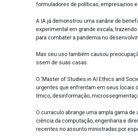
formuladores de políticas, empresa¡rios
A IA já demonstrou uma sanãrie de benefa­
experimental em grande escala, trazendo 
para combater a pandemia no desenvolvim
Mas seu uso também causou preocupação, q
ssem de suas casas.
O 'Master of Studies in AI Ethics and So
urgentes que enfrentam em seus locais de t
tmico, desinformação, microssegmentação
O curra­culo abrange uma ampla gama de áre
ciência da computação, engenharia e direi
recentes no assunto ministradas por espe