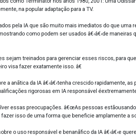
ados como Terminator nos anos 1980, 2001: Uma Odissan
mente, na popular adaptação para a TV.
os pela IA que são muito mais imediatos do que uma re
 mostrando como podem ser usados â€‹â€‹de maneiras q
s sejam treinados para gerenciar esses riscos, para q
iro visa fazer exatamente isso. â€
 a anãtica da IA â€‹â€‹tenha crescido rapidamente, as 
ualificações rigorosas em IA responsável éextremamente d
esolver essas preocupações. â€œAs pessoas estãousando
fazer isso de uma forma que beneficie amplamente a s
re o uso responsável e benanãfico da IA â€‹â€‹e quere