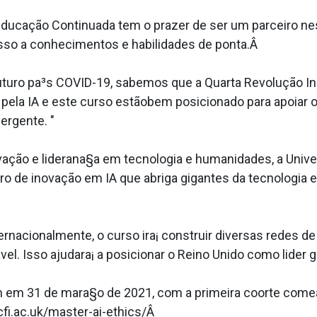
 Educação Continuada tem o prazer de ser um parceiro ne
esso a conhecimentos e habilidades de ponta.Â
o pa³s COVID-19, sabemos que a Quarta Revolução Indus
la IA e este curso estãobem posicionado para apoiar os
rgente. "
ovação e liderana§a em tecnologia e humanidades, a Univ
ro de inovação em IA que abriga gigantes da tecnologia e
ternacionalmente, o curso ira¡ construir diversas redes de
. Isso ajudara¡ a posicionar o Reino Unido como lider gl
m em 31 de mara§o de 2021, com a primeira coorte com
lcfi.ac.uk/master-ai-ethics/Â