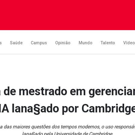
s
Saúde
Campus
Opinião
Mundo
Talento
Víde
 de mestrado em gerencia
IA lana§ado por Cambridg
das maiores questões dos tempos modernos, o uso responsável d
lana§ado pela Universidade de Cambridge.