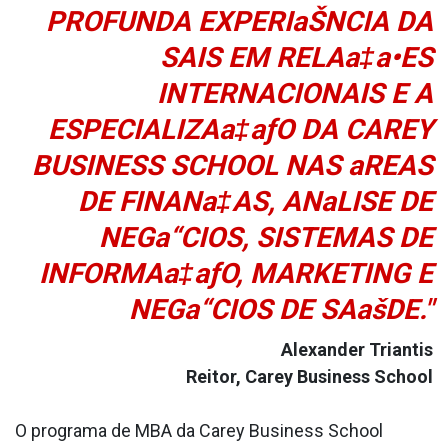
PROFUNDA EXPERIaŠNCIA DA
SAIS EM RELAa‡a•ES
INTERNACIONAIS E A
ESPECIALIZAa‡aƒO DA CAREY
BUSINESS SCHOOL NAS aREAS
DE FINANa‡AS, ANaLISE DE
NEGa“CIOS, SISTEMAS DE
INFORMAa‡aƒO, MARKETING E
NEGa“CIOS DE SAašDE."
Alexander Triantis
Reitor, Carey Business School
O programa de MBA da Carey Business School