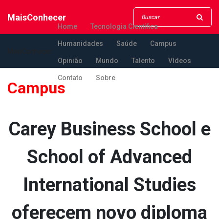
MaisConhecer
Home
Tecnologia Científica
Humanidades
Saúde
Campus
MaisConhecer
Opinião
Mundo
Talento
Vídeos
Contato
Sobre
Campus
Carey Business School e
School of Advanced
International Studies
oferecem novo diploma