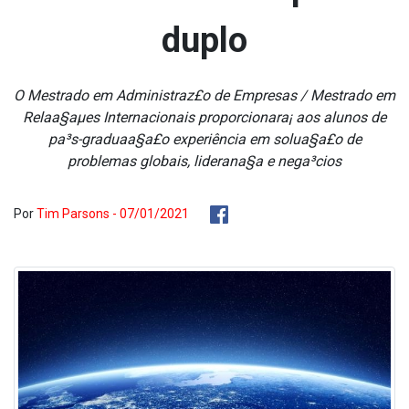
duplo
O Mestrado em Administraz£o de Empresas / Mestrado em
Relaa§aµes Internacionais proporcionara¡ aos alunos de
pa³s-graduaa§a£o experiência em solua§a£o de
problemas globais, liderana§a e nega³cios
Por
Tim Parsons - 07/01/2021