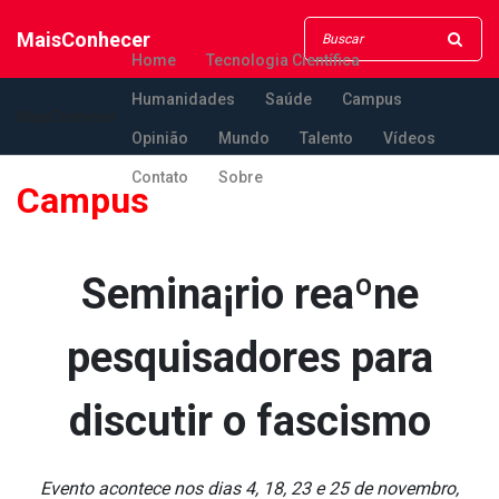
MaisConhecer
Home
Tecnologia Científica
Humanidades
Saúde
Campus
MaisConhecer
Opinião
Mundo
Talento
Vídeos
Contato
Sobre
Campus
Semina¡rio reaºne
pesquisadores para
discutir o fascismo
Evento acontece nos dias 4, 18, 23 e 25 de novembro,