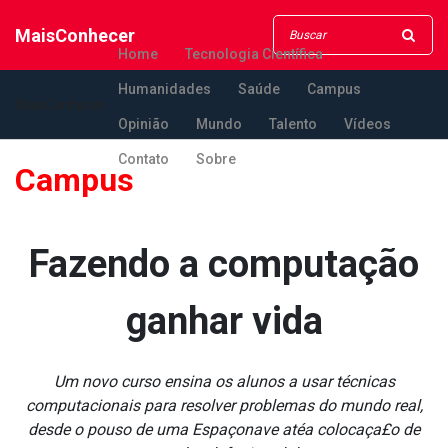
MaisConhecer
Home
Tecnologia Científica
Humanidades
Saúde
Campus
MaisConhecer
Opinião
Mundo
Talento
Vídeos
Contato
Sobre
Campus
Fazendo a computação
ganhar vida
Um novo curso ensina os alunos a usar técnicas
computacionais para resolver problemas do mundo real,
desde o pouso de uma Espaçonave atéa colocaça£o de