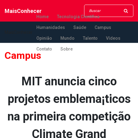
MaisConhecer
Home
Tecnologia Científica
Humanidades
Saúde
Campus
MaisConhecer
Opinião
Mundo
Talento
Vídeos
Contato
Sobre
Campus
MIT anuncia cinco
projetos emblema¡ticos
na primeira competição
Climate Grand