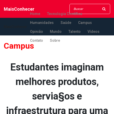
MaisConhecer
Home
Tecnologia Científica
Humanidades
Saúde
Campus
MaisConhecer
Opinião
Mundo
Talento
Vídeos
Contato
Sobre
Campus
Estudantes imaginam
melhores produtos,
servia§os e
infraestrutura para uma