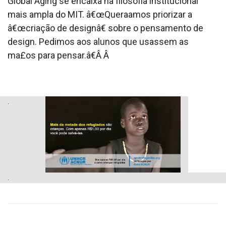
Global Aging se encaixa na filosofia institucional
mais ampla do MIT. â€œQuera­amos priorizar a
â€œcriação de designâ€ sobre o pensamento de
design. Pedimos aos alunos que usassem as
ma£os para pensar.â€Â Â
.
.