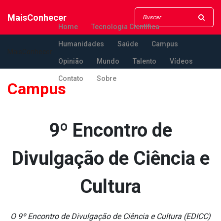
MaisConhecer
Home
Tecnologia Científica
Humanidades
Saúde
Campus
MaisConhecer
Opinião
Mundo
Talento
Vídeos
Contato
Sobre
Campus
9º Encontro de
Divulgação de Ciência e
Cultura
O 9º Encontro de Divulgação de Ciência e Cultura (EDICC)