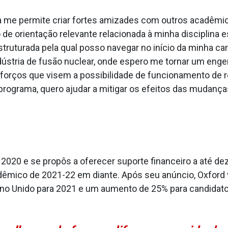
sa me permite criar fortes amizades com outros acadêm
 orientação relevante relacionada à minha disciplina es
ruturada pela qual posso navegar no início da minha ca
dústria de fusão nuclear, onde espero me tornar um engen
sforços que visem a possibilidade de funcionamento de r
 programa, quero ajudar a mitigar os efeitos das mudança
2020 e se propôs a oferecer suporte financeiro a até d
cadêmico de 2021-22 em diante. Após seu anúncio, Oxfor
ino Unido para 2021 e um aumento de 25% para candidato