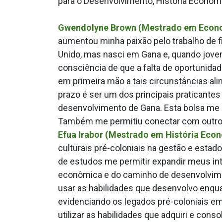
para o Desenvolvimento, História Econômic
Gwendolyne Brown (Mestrado em Econo
aumentou minha paixão pelo trabalho de f
Unido, mas nasci em Gana e, quando jovem
consciência de que a falta de oportunida
em primeira mão a tais circunstâncias al
prazo é ser um dos principais praticant
desenvolvimento de Gana. Esta bolsa me 
Também me permitiu conectar com outros
Efua Irabor (Mestrado em História Econ
culturais pré-coloniais na gestão e estado
de estudos me permitir expandir meus in
econômica e do caminho de desenvolvimen
usar as habilidades que desenvolvo enqua
evidenciando os legados pré-coloniais em
utilizar as habilidades que adquiri e con