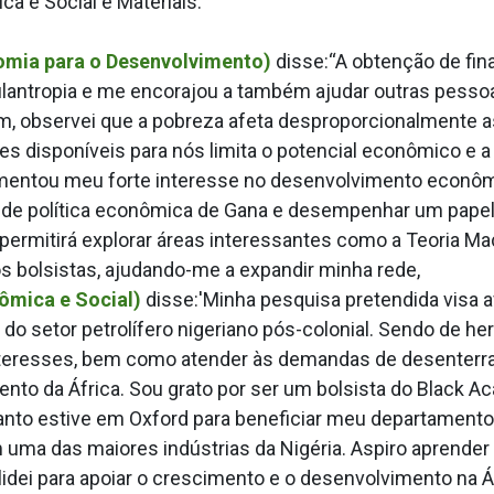
a e Social e Materiais.
mia para o Desenvolvimento)
disse:“A obtenção de fi
ilantropia e me encorajou a também ajudar outras pesso
, observei que a pobreza afeta desproporcionalmente as
des disponíveis para nós limita o potencial econômico e 
imentou meu forte interesse no desenvolvimento econômi
es de política econômica de Gana e desempenhar um pape
permitirá explorar áreas interessantes como a Teoria 
 bolsistas, ajudando-me a expandir minha rede,
ômica e Social)
disse:'Minha pesquisa pretendida visa ava
 do setor petrolífero nigeriano pós-colonial. Sendo de he
teresses, bem como atender às demandas de desenterrar 
to da África. Sou grato por ser um bolsista do Black A
nto estive em Oxford para beneficiar meu departamento e
 uma das maiores indústrias da Nigéria. Aspiro aprende
solidei para apoiar o crescimento e o desenvolvimento na