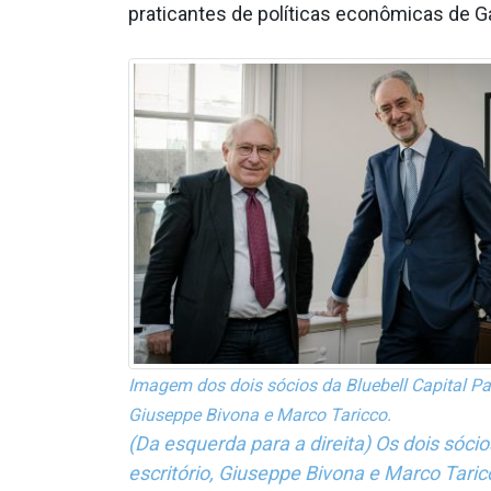
praticantes de políticas econômicas de Ga
Imagem dos dois sócios da Bluebell Capital Par
Giuseppe Bivona e Marco Taricco.
(Da esquerda para a direita) Os dois sócio
escritório, Giuseppe Bivona e Marco Taric