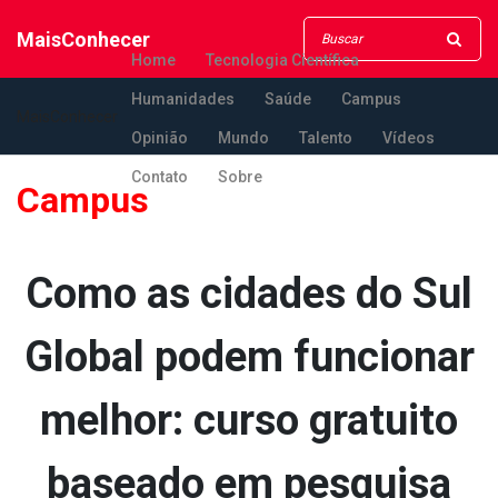
MaisConhecer
Home
Tecnologia Científica
Humanidades
Saúde
Campus
MaisConhecer
Opinião
Mundo
Talento
Vídeos
Contato
Sobre
Campus
Como as cidades do Sul
Global podem funcionar
melhor: curso gratuito
baseado em pesquisa